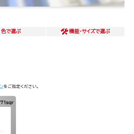
色
で選ぶ
機能・サイズ
で選ぶ
ン
をご指定ください。
71sqr