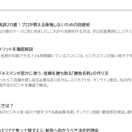
敗談20選｜プロが教える後悔しないための回避術
20個のケースにまとめました。これから名刺を作る方は、ぜひ反面教師にしてチェ
メリットを徹底解説
で名刺が印刷できる？24時間開いているコンビニは、ビジネスマンの強い味方です
ネスマンが密かに使う、信頼を勝ち取る「勝負名刺」の作り方
ったら？店舗を探し回る必要はありません。スマホで1分、オンライン発注。丸の内
刺不足のピンチを爆速で解決。
ときは？
数のビジネス街・品川で差をつける高品質名刺。オンライン完結・最短即日発送。
のエリアで焦って探すより、新宿へ向かうべき決定的理由