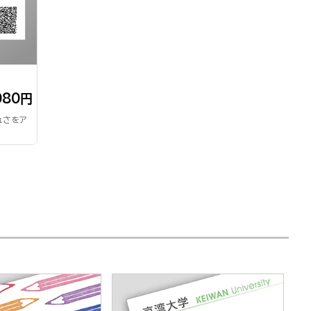
080円
ュさをア