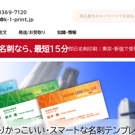
3369-7120
@k-1-print.jp
注文
発送/お受取り
知識・情報
名刺なら、最短15分
即日名刺印刷｜東京・新宿で受
りかっこいい・スマートな名刺テンプレ