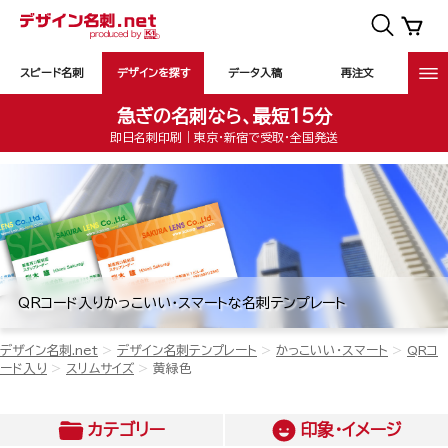
スピード名刺
デザインを探す
データ入稿
再注文
急ぎの名刺なら、最短15分
即日名刺印刷｜東京・新宿で受取・全国発送
QRコード入りかっこいい・スマートな名刺テンプレート
デザイン名刺.net
デザイン名刺テンプレート
かっこいい・スマート
QRコ
ード入り
スリムサイズ
黄緑色
カテゴリー
印象・イメージ