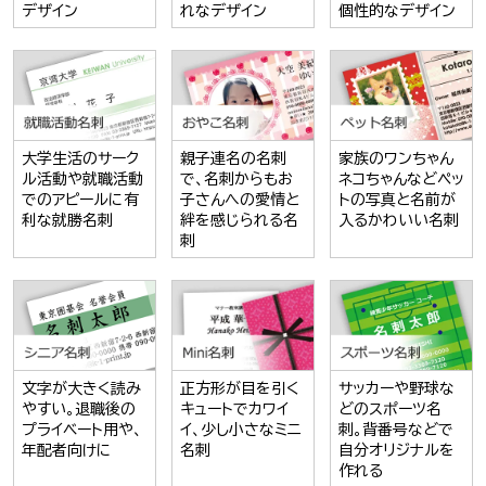
デザイン
れなデザイン
個性的なデザイン
大学生活のサーク
親子連名の名刺
家族のワンちゃん
ル活動や就職活動
で、名刺からもお
ネコちゃんなどペッ
でのアピールに有
子さんへの愛情と
トの写真と名前が
利な就勝名刺
絆を感じられる名
入るかわいい名刺
刺
文字が大きく読み
正方形が目を引く
サッカーや野球な
やすい。退職後の
キュートでカワイ
どのスポーツ名
プライベート用や、
イ、少し小さなミニ
刺。背番号などで
年配者向けに
名刺
自分オリジナルを
作れる