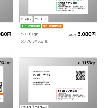
ビジネス
QRコード
スピード1時間対応
スピード3時間対応
080円
3,080円
c-1161qr
100枚
シンプルに整った1枚！
004qr
c-1159qr
ビジネス
QRコード