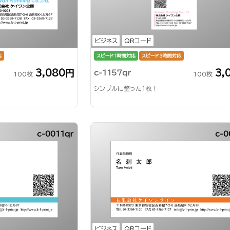
ビジネス
QRコード
応
スピード1時間対応
スピード3時間対応
3,080円
3,
c-1157qr
100枚
100枚
シンプルに整った1枚！
c-0011qr
c-0
ビジネス
QRコード