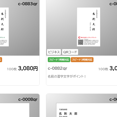
c-0883qr
c-0
ビジネス
QRコード
応
スピード1時間対応
スピード3時間対応
3,080円
3,
c-0882qr
100枚
100枚
名前の習字文字がポイント！
c-0008qr
c-0