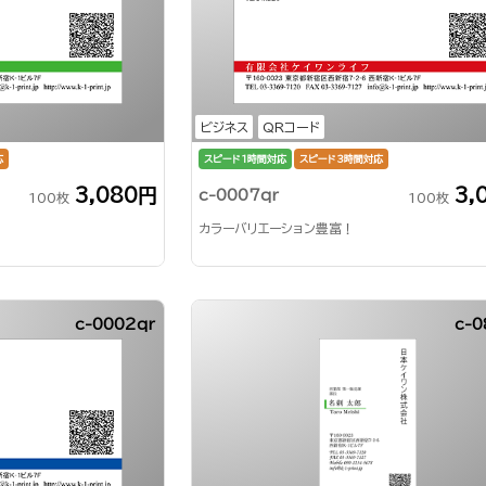
ビジネス
QRコード
応
スピード1時間対応
スピード3時間対応
3,080円
3,
c-0007qr
100枚
100枚
カラーバリエーション豊富！
c-0002qr
c-0