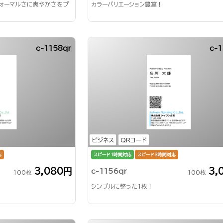
フォーマルさに爽やかさをプ
カラーバリエーション豊富！
c-1158qr
c-1
ビジネス
QRコード
応
スピード1時間対応
スピード3時間対応
3,080円
3,
c-1156qr
100枚
100枚
シンプルに整った1枚！