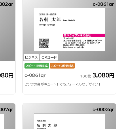
882qr
c-0861qr
ビジネス
QRコード
スピード1時間対応
スピード3時間対応
080円
3,080円
c-0861qr
100枚
ピンクの帯がキュート！でもフォーマルなデザイン！
007qr
c-0003qr