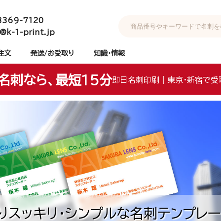
3369-7120
@k-1-print.jp
注文
発送/お受取り
知識・情報
名刺なら、最短15分
即日名刺印刷｜東京・新宿で受
りスッキリ・シンプルな名刺テンプレー