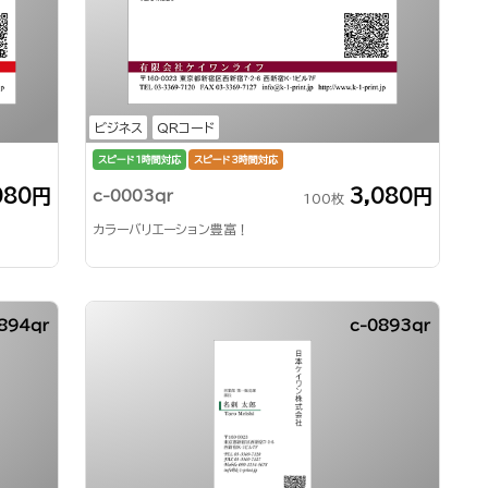
ビジネス
QRコード
スピード1時間対応
スピード3時間対応
080円
3,080円
c-0003qr
100枚
カラーバリエーション豊富！
894qr
c-0893qr