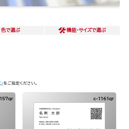
色
で選ぶ
機能・サイズ
で選ぶ
ン
をご指定ください。
157qr
c-1161qr