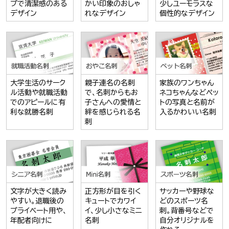
プで清潔感のある
かい印象のおしゃ
少しユーモラスな
デザイン
れなデザイン
個性的なデザイン
大学生活のサーク
親子連名の名刺
家族のワンちゃん
ル活動や就職活動
で、名刺からもお
ネコちゃんなどペッ
でのアピールに有
子さんへの愛情と
トの写真と名前が
利な就勝名刺
絆を感じられる名
入るかわいい名刺
刺
文字が大きく読み
正方形が目を引く
サッカーや野球な
やすい。退職後の
キュートでカワイ
どのスポーツ名
プライベート用や、
イ、少し小さなミニ
刺。背番号などで
年配者向けに
名刺
自分オリジナルを