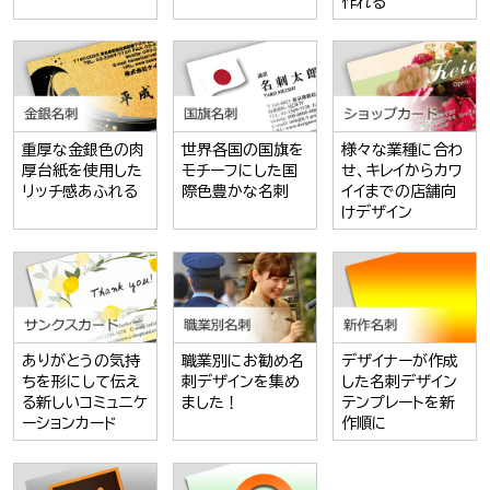
作れる
重厚な金銀色の肉
世界各国の国旗を
様々な業種に合わ
厚台紙を使用した
モチーフにした国
せ、キレイからカワ
リッチ感あふれる
際色豊かな名刺
イイまでの店舗向
けデザイン
ありがとうの気持
職業別にお勧め名
デザイナーが作成
ちを形にして伝え
刺デザインを集め
した名刺デザイン
る新しいコミュニケ
ました！
テンプレートを新
ーションカード
作順に