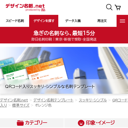
スピード名刺
デザインを探す
データ入稿
再注文
急ぎの名刺なら、最短15分
即日名刺印刷｜東京・新宿で受取・全国発送
QRコード入りスッキリ・シンプルな名刺テンプレート
デザイン名刺.net
デザイン名刺テンプレート
スッキリ・シンプル
QRコード
入り
標準サイズ
オレンジ色
カテゴリー
印象・イメージ