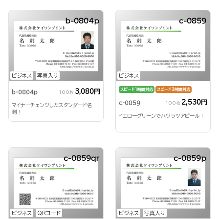
b-0804p
c-0859
ビジネス
写真入り
ビジネス
スピード1時間対応
スピード3時間対応
3,080円
b-0804p
100枚
2,530円
c-0859
100枚
マイナーチェンジしたスタンダード名
刺！
イエローグリーンでハツラツアピール！
c-0859qr
c-0859p
ビジネス
QRコード
ビジネス
写真入り