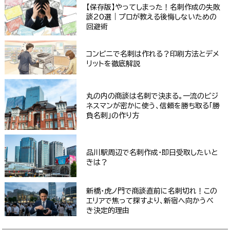
【保存版】やってしまった！名刺作成の失敗
談20選｜プロが教える後悔しないための
回避術
コンビニで名刺は作れる？印刷方法とデメ
リットを徹底解説
丸の内の商談は名刺で決まる。一流のビジ
ネスマンが密かに使う、信頼を勝ち取る「勝
負名刺」の作り方
品川駅周辺で名刺作成・即日受取したいと
きは？
新橋・虎ノ門で商談直前に名刺切れ！この
エリアで焦って探すより、新宿へ向かうべ
き決定的理由