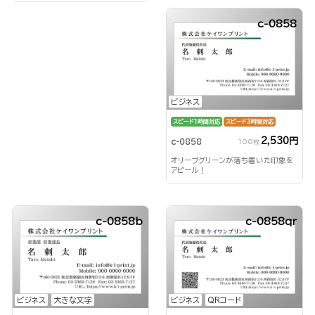
c-0858
ビジネス
スピード1時間対応
スピード3時間対応
2,530円
c-0858
100枚
オリーブグリーンが落ち着いた印象を
アピール！
c-0858b
c-0858qr
ビジネス
大きな文字
ビジネス
QRコード