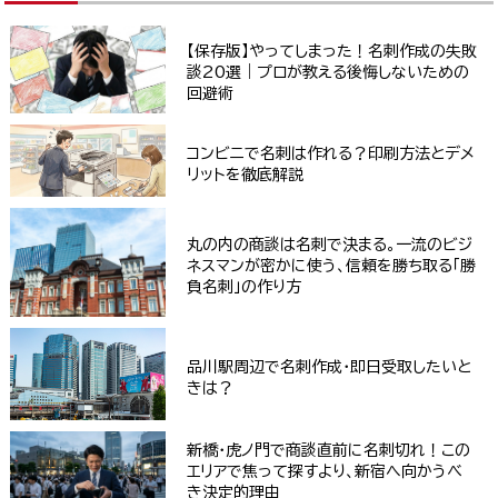
【保存版】やってしまった！名刺作成の失敗
談20選｜プロが教える後悔しないための
回避術
コンビニで名刺は作れる？印刷方法とデメ
リットを徹底解説
丸の内の商談は名刺で決まる。一流のビジ
ネスマンが密かに使う、信頼を勝ち取る「勝
負名刺」の作り方
品川駅周辺で名刺作成・即日受取したいと
きは？
新橋・虎ノ門で商談直前に名刺切れ！この
エリアで焦って探すより、新宿へ向かうべ
き決定的理由