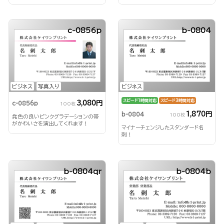
c-0856p
b-0804
ビジネス
写真入り
ビジネス
スピード1時間対応
スピード3時間対応
3,080円
c-0856p
100枚
1,870円
b-0804
100枚
発色の良いピンクグラデーションの帯
がかわいさを演出してくれます！
マイナーチェンジしたスタンダード名
刺！
b-0804qr
b-0804b