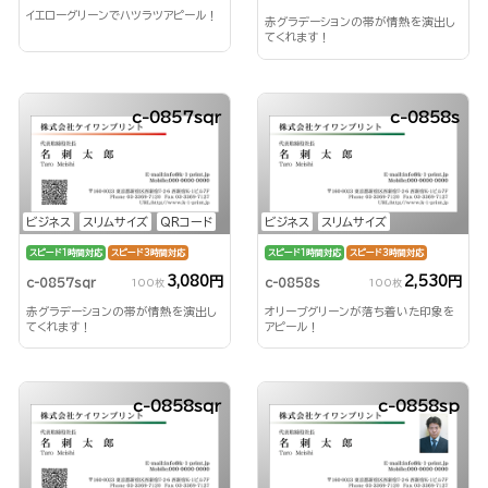
イエローグリーンでハツラツアピール！
赤グラデーションの帯が情熱を演出し
てくれます！
c-0857sqr
c-0858s
ビジネス
スリムサイズ
QRコード
ビジネス
スリムサイズ
スピード1時間対応
スピード3時間対応
スピード1時間対応
スピード3時間対応
3,080円
2,530円
c-0857sqr
c-0858s
100枚
100枚
赤グラデーションの帯が情熱を演出し
オリーブグリーンが落ち着いた印象を
てくれます！
アピール！
c-0858sqr
c-0858sp