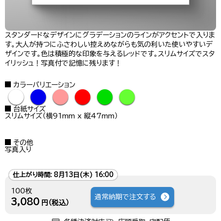
スタンダードなデザインにグラデーションのラインがアクセントで入りま
す。大人が持つにふさわしい控えめながらも気の利いた使いやすいデ
ザインです。色は積極的な印象を与えるレッドです。スリムサイズでスタ
イリッシュ！写真付で記憶に残ります！
カラーバリエーション
●
●
●
●
●
●
台紙サイズ
スリムサイズ（横91mm x 縦47mm）
その他
写真入り
仕上がり時間:
8月13日(木) 16:00
100枚
通常納期で注文する
3,080
円（税込）