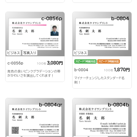
c-0856p
b-0804
ビジネス
写真入り
ビジネス
スピード1時間対応
スピード3時間対応
3,080円
c-0856p
100枚
1,870円
b-0804
100枚
発色の良いピンクグラデーションの帯
がかわいさを演出してくれます！
マイナーチェンジしたスタンダード名
刺！
b-0804qr
b-0804b