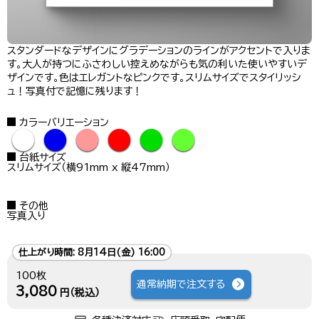
スタンダードなデザインにグラデーションのラインがアクセントで入りま
す。大人が持つにふさわしい控えめながらも気の利いた使いやすいデ
ザインです。色はエレガントなピンクです。スリムサイズでスタイリッシ
ュ！写真付で記憶に残ります！
カラーバリエーション
●
●
●
●
●
●
台紙サイズ
スリムサイズ（横91mm x 縦47mm）
その他
写真入り
仕上がり時間:
8月14日(金) 16:00
100枚
通常納期で注文する
3,080
円（税込）