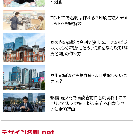
回避術
コンビニで名刺は作れる？印刷方法とデメ
リットを徹底解説
丸の内の商談は名刺で決まる。一流のビジ
ネスマンが密かに使う、信頼を勝ち取る「勝
負名刺」の作り方
品川駅周辺で名刺作成・即日受取したいと
きは？
新橋・虎ノ門で商談直前に名刺切れ！この
エリアで焦って探すより、新宿へ向かうべ
き決定的理由