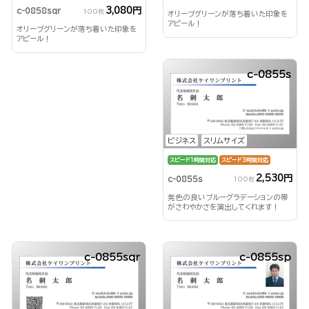
3,080円
c-0858sqr
100枚
オリーブグリーンが落ち着いた印象を
アピール！
オリーブグリーンが落ち着いた印象を
アピール！
c-0855s
ビジネス
スリムサイズ
スピード1時間対応
スピード3時間対応
2,530円
c-0855s
100枚
発色の良いブルーグラデーションの帯
がさわやかさを演出してくれます！
c-0855sqr
c-0855sp