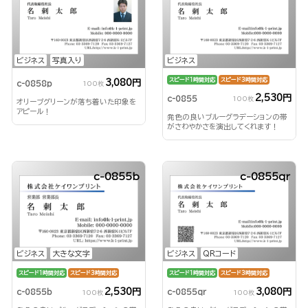
ビジネス
写真入り
ビジネス
スピード1時間対応
スピード3時間対応
3,080円
c-0858p
100枚
2,530円
c-0855
100枚
オリーブグリーンが落ち着いた印象を
アピール！
発色の良いブルーグラデーションの帯
がさわやかさを演出してくれます！
c-0855b
c-0855qr
ビジネス
大きな文字
ビジネス
QRコード
スピード1時間対応
スピード3時間対応
スピード1時間対応
スピード3時間対応
2,530円
3,080円
c-0855b
c-0855qr
100枚
100枚