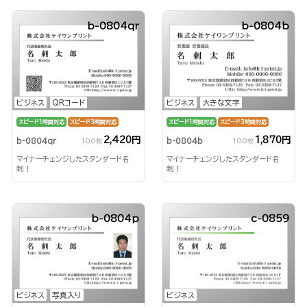
b-0804qr
b-0804b
ビジネス
QRコード
ビジネス
大きな文字
スピード1時間対応
スピード3時間対応
スピード1時間対応
スピード3時間対応
2,420円
1,870円
b-0804qr
b-0804b
100枚
100枚
マイナーチェンジしたスタンダード名
マイナーチェンジしたスタンダード名
刺！
刺！
b-0804p
c-0859
ビジネス
写真入り
ビジネス