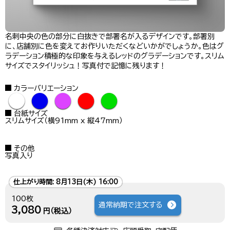
名刺中央の色の部分に白抜きで部署名が入るデザインです。部署別
に、店舗別に色を変えてお作りいただくなどいかがでしょうか。色はグ
ラデーション積極的な印象を与えるレッドのグラデーションです。スリム
サイズでスタイリッシュ！写真付で記憶に残ります！
カラーバリエーション
●
●
●
●
●
台紙サイズ
スリムサイズ（横91mm x 縦47mm）
その他
写真入り
仕上がり時間:
8月13日(木) 16:00
100枚
通常納期で注文する
3,080
円（税込）