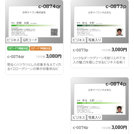
c-0874qr
c-0873p
ビジネス
QRコード
ビジネス
写真入り
スピード1時間対応
スピード3時間対応
3,080円
c-0873p
100枚
3,080円
c-0874qr
100枚
シックなダークグリーンを取り入れて大
人の魅力を感じさせるビジネス名刺！
明るくハツラツとした印象を与えてくれ
るイエローグリーンの帯が印象的なビ
ジネス名刺！
c-0874p
ビジネス
写真入り
3,080円
c-0874p
100枚