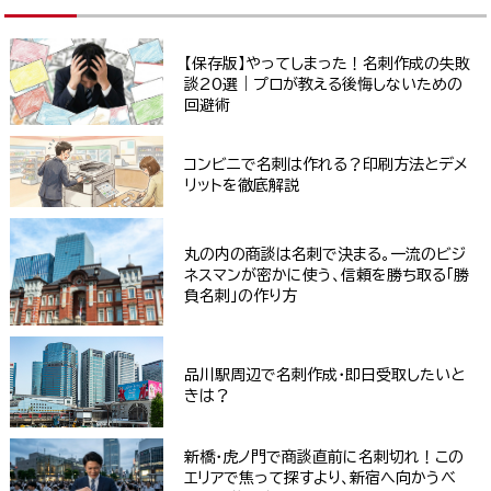
【保存版】やってしまった！名刺作成の失敗
談20選｜プロが教える後悔しないための
回避術
コンビニで名刺は作れる？印刷方法とデメ
リットを徹底解説
丸の内の商談は名刺で決まる。一流のビジ
ネスマンが密かに使う、信頼を勝ち取る「勝
負名刺」の作り方
品川駅周辺で名刺作成・即日受取したいと
きは？
新橋・虎ノ門で商談直前に名刺切れ！この
エリアで焦って探すより、新宿へ向かうべ