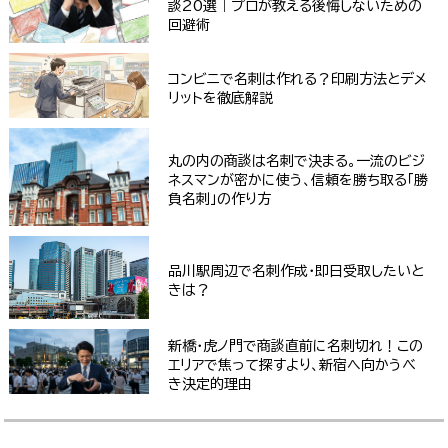
談20選｜プロが教える後悔しないための
回避術
コンビニで名刺は作れる？印刷方法とデメ
リットを徹底解説
丸の内の商談は名刺で決まる。一流のビジ
ネスマンが密かに使う、信頼を勝ち取る「勝
負名刺」の作り方
品川駅周辺で名刺作成・即日受取したいと
きは？
新橋・虎ノ門で商談直前に名刺切れ！この
エリアで焦って探すより、新宿へ向かうべ
き決定的理由