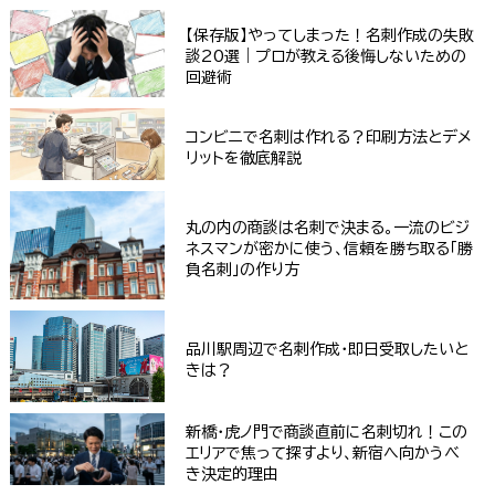
【保存版】やってしまった！名刺作成の失敗
談20選｜プロが教える後悔しないための
回避術
コンビニで名刺は作れる？印刷方法とデメ
リットを徹底解説
丸の内の商談は名刺で決まる。一流のビジ
ネスマンが密かに使う、信頼を勝ち取る「勝
負名刺」の作り方
品川駅周辺で名刺作成・即日受取したいと
きは？
新橋・虎ノ門で商談直前に名刺切れ！この
エリアで焦って探すより、新宿へ向かうべ
き決定的理由