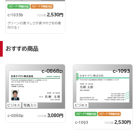
スピード1時間対応
スピード3時間対応
2,530円
c-1033b
100枚
グリーンの清々しさが爽やかさを印象
付ける！
おすすめ商品
c-0868p
c-1093
ビジネス
写真入り
ビジネス
スピード1時間対応
スピード3時間対応
3,080円
c-0868p
100枚
2,530円
c-1093
100枚