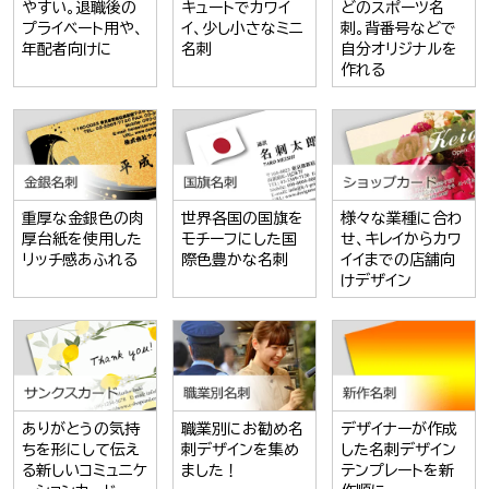
やすい。退職後の
キュートでカワイ
どのスポーツ名
プライベート用や、
イ、少し小さなミニ
刺。背番号などで
年配者向けに
名刺
自分オリジナルを
作れる
重厚な金銀色の肉
世界各国の国旗を
様々な業種に合わ
厚台紙を使用した
モチーフにした国
せ、キレイからカワ
リッチ感あふれる
際色豊かな名刺
イイまでの店舗向
けデザイン
ありがとうの気持
職業別にお勧め名
デザイナーが作成
ちを形にして伝え
刺デザインを集め
した名刺デザイン
る新しいコミュニケ
ました！
テンプレートを新