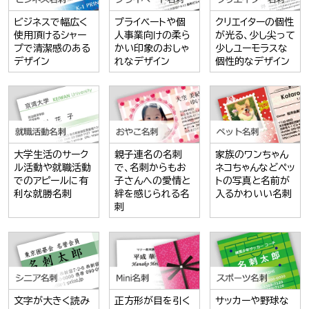
ビジネスで幅広く
プライベートや個
クリエイターの個性
使用頂けるシャー
人事業向けの柔ら
が光る、少し尖って
プで清潔感のある
かい印象のおしゃ
少しユーモラスな
デザイン
れなデザイン
個性的なデザイン
大学生活のサーク
親子連名の名刺
家族のワンちゃん
ル活動や就職活動
で、名刺からもお
ネコちゃんなどペッ
でのアピールに有
子さんへの愛情と
トの写真と名前が
利な就勝名刺
絆を感じられる名
入るかわいい名刺
刺
文字が大きく読み
正方形が目を引く
サッカーや野球な