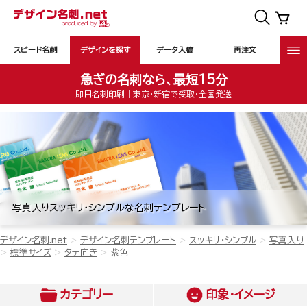
スピード名刺
デザインを探す
データ入稿
再注文
急ぎの名刺なら、最短15分
即日名刺印刷｜東京・新宿で受取・全国発送
写真入りスッキリ・シンプルな名刺テンプレート
デザイン名刺.net
デザイン名刺テンプレート
スッキリ・シンプル
写真入り
標準サイズ
タテ向き
紫色
カテゴリー
印象・イメージ