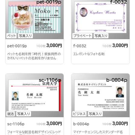
pet-0019p
f-0032
ペット
写真入り
プライベート
写真入り
3,080円
3,080円
pet-0019p
f-0032
100枚
100枚
ペットも名刺を持つ時代！家族同然の
エレガントなフォト名刺
かわいいペットの名刺を作りません
か？
sc-1106p
b-0804p
就活
写真入り
ビジネス
写真入り
3,080円
3,080円
sc-1106p
b-0804p
100枚
100枚
フォーマルな就活名刺デザインにレッド
マイナーチェンジしたスタンダード名