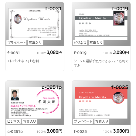
f-0031
f-0019
プライベート
写真入り
ビジネス
写真入り
3,080円
3,080円
f-0031
f-0019
100枚
100枚
エレガントなフォト名刺
シーンを選ばず使用できるフォト名刺で
す♪
c-0851p
f-0025
ビジネス
写真入り
プライベート
写真入り
3,080円
3,080円
c-0851p
f-0025
100枚
100枚