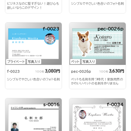
ビジネスなのに堅すぎない！遊び心も
シンプルでやさしい色合いのフォト名刺
欲しいならこのデザイン！
f-0023
pec-0026p
プライベート
写真入り
ペット
写真入り
3,080円
3,630円
f-0023
pec-0026p
100枚
100枚
シンプルでやさしい色合いのフォト名刺
ペットも名刺を持つ時代！家族同然の
かわいいペットの名刺を作りません
か？
s-0016
f-0034