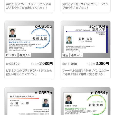
発色の良いブルーグラデーションの帯
流れるようなデザインとグラデーション
がさわやかさを演出してくれます！
が華やかさをプラス！
c-0850p
sc-1104p
ビジネス
写真入り
就活
写真入り
3,080円
3,080円
c-0850p
sc-1104p
100枚
100枚
ビジネスなのに堅すぎない！遊び心も
フォーマルな就活名刺デザインにカラー
欲しいならこのデザイン！
と写真を加えて印象に焼き付ける！
c-0857p
c-0854p