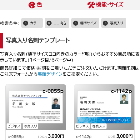
色
機能・サイズ
検索条件:
カラー
ヨコ向き
標準サイズ
写真入り
写真入り名刺テンプレート
写真入り名刺(標準サイズヨコ向きのカラー印刷)からおすすめ商品順に表
示しています。(1ページ目/6ページ中)
商品詳細にて価格・納期をご覧いただきご注文いただけます。両面印刷は
ご注文フォームから
裏面デザイン
をご指定ください。
c-0855p
c-1142p
ビジネス
写真入り
ビジネス
写真入り
3,080円
3,080円
c-0855p
c-1142p
100枚
100枚