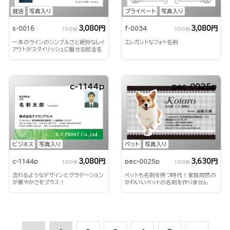
就活
写真入り
プライベート
写真入り
3,080円
3,080円
s-0016
f-0034
100枚
100枚
一本のラインのシンプルさと絶妙なレイ
エレガントなフォト名刺
アウトがスタイリッシュに魅せる就活名
刺！
c-1144p
pec-0025p
ビジネス
写真入り
ペット
写真入り
3,080円
3,630円
c-1144p
pec-0025p
100枚
100枚
流れるようなデザインとグラデーション
ペットも名刺を持つ時代！家族同然の
が華やかさをプラス！
かわいいペットの名刺を作りません
か？