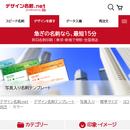
スピード名刺
デザインを探す
データ入稿
再注文
急ぎの名刺なら、最短15分
即日名刺印刷｜東京・新宿で受取・全国発送
写真入り名刺テンプレート
デザイン名刺.net
デザイン名刺テンプレート
写真入り
標準サイズ
ヨコ
向き
カラー
カテゴリー
印象・イメージ