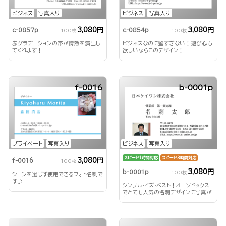
ビジネス
写真入り
ビジネス
写真入り
3,080円
3,080円
c-0857p
c-0854p
100枚
100枚
赤グラデーションの帯が情熱を演出し
ビジネスなのに堅すぎない！遊び心も
てくれます！
欲しいならこのデザイン！
f-0016
b-0001p
プライベート
写真入り
ビジネス
写真入り
スピード1時間対応
スピード3時間対応
3,080円
f-0016
100枚
3,080円
b-0001p
100枚
シーンを選ばず使用できるフォト名刺で
す♪
シンプル・イズ・ベスト！オーソドックス
でとても人気の名刺デザインに写真が
付いてアピール力アップ