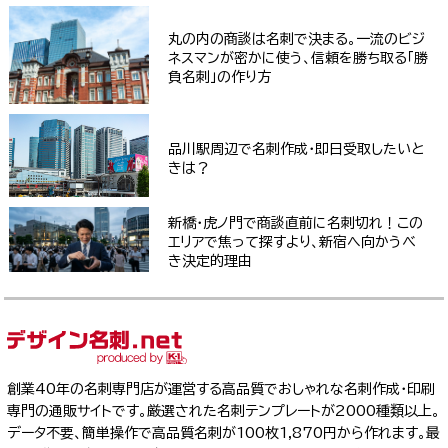
丸の内の商談は名刺で決まる。一流のビジ
ネスマンが密かに使う、信頼を勝ち取る「勝
負名刺」の作り方
品川駅周辺で名刺作成・即日受取したいと
きは？
新橋・虎ノ門で商談直前に名刺切れ！この
エリアで焦って探すより、新宿へ向かうべ
き決定的理由
創業40年の名刺専門店が運営する高品質でおしゃれな名刺作成・印刷
専門の通販サイトです。厳選された名刺テンプレートが2000種類以上。
データ不要、簡単操作で高品質名刺が100枚1,870円から作れます。最