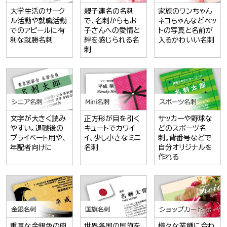
大学生活のサーク
親子連名の名刺
家族のワンちゃん
ル活動や就職活動
で、名刺からもお
ネコちゃんなどペッ
でのアピールに有
子さんへの愛情と
トの写真と名前が
利な就勝名刺
絆を感じられる名
入るかわいい名刺
刺
文字が大きく読み
正方形が目を引く
サッカーや野球な
やすい。退職後の
キュートでカワイ
どのスポーツ名
プライベート用や、
イ、少し小さなミニ
刺。背番号などで
年配者向けに
名刺
自分オリジナルを
作れる
重厚な金銀色の肉
世界各国の国旗を
様々な業種に合わ