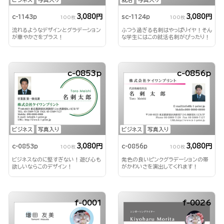
3,080円
3,080円
c-1143p
sc-1124p
100枚
100枚
流れるようなデザインとグラデーション
ふつう過ぎる名刺はやっぱりイヤ！そん
が華やかさをプラス！
な学生にはこの就活名刺がぴったり！
c-0853p
c-0856p
ビジネス
写真入り
ビジネス
写真入り
3,080円
3,080円
c-0853p
c-0856p
100枚
100枚
ビジネスなのに堅すぎない！遊び心も
発色の良いピンクグラデーションの帯
欲しいならこのデザイン！
がかわいさを演出してくれます！
f-0001
f-0026