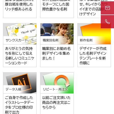
厚台紙を使用した
モチーフにした国
せ、キレイからカワ
リッチ感あふれる
際色豊かな名刺
イイまでの店舗向
けデザイン
ありがとうの気持
職業別にお勧め名
デザイナーが作成
ちを形にして伝え
刺デザインを集め
した名刺デザイン
る新しいコミュニケ
ました！
テンプレートを新
ーションカード
作順に
ご自身で作成した
以前ご注文頂いた
イラストレータデー
商品の再注文はこ
タをプロ仕様の印
ちらから
刷で出力