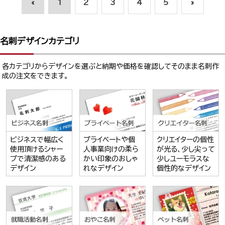
«
1
2
3
4
5
»
名刺デザインカテゴリ
各カテゴリからデザインを選ぶと納期や価格を確認してそのまま名刺作
成の注文をできます。
ビジネスで幅広く
プライベートや個
クリエイターの個性
使用頂けるシャー
人事業向けの柔ら
が光る、少し尖って
プで清潔感のある
かい印象のおしゃ
少しユーモラスな
デザイン
れなデザイン
個性的なデザイン