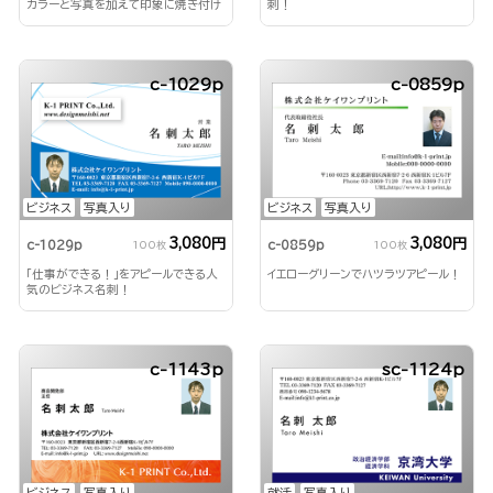
カラーと写真を加えて印象に焼き付け
刺！
る！
c-1029p
c-0859p
ビジネス
写真入り
ビジネス
写真入り
3,080円
3,080円
c-1029p
c-0859p
100枚
100枚
「仕事ができる！」をアピールできる人
イエローグリーンでハツラツアピール！
気のビジネス名刺！
c-1143p
sc-1124p
ビジネス
写真入り
就活
写真入り