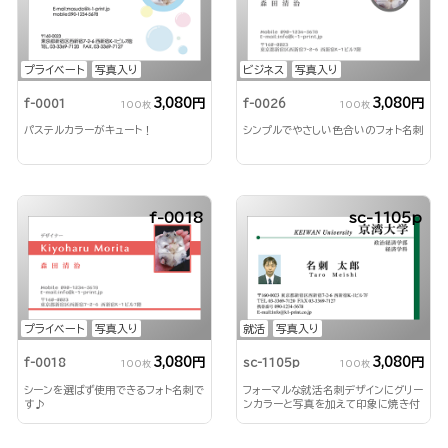
プライベート
写真入り
ビジネス
写真入り
3,080円
3,080円
f-0001
f-0026
100枚
100枚
パステルカラーがキュート！
シンプルでやさしい色合いのフォト名刺
f-0018
sc-1105p
プライベート
写真入り
就活
写真入り
3,080円
3,080円
f-0018
sc-1105p
100枚
100枚
シーンを選ばず使用できるフォト名刺で
フォーマルな就活名刺デザインにグリー
す♪
ンカラーと写真を加えて印象に焼き付
ける！