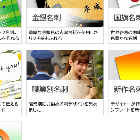
ーツ名刺。
重厚な金銀色の肉厚台紙を使用した
世界各国の国
ルを作れる
リッチ感あふれる
色豊かな名刺
して伝える
職業別にお勧め名刺デザインを集め
デザイナーが作
ード
ました！
ンプレートを新