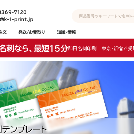
3369-7120
@k-1-print.jp
注文
発送/お受取り
知識・情報
名刺なら、最短15分
即日名刺印刷｜東京・新宿で受
テンプレート