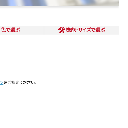
色
で選ぶ
機能・サイズ
で選ぶ
ン
をご指定ください。