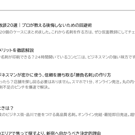
敗談20選｜プロが教える後悔しないための回避術
20個のケースにまとめました。これから名刺を作る方は、ぜひ反面教師にしてチェ
メリットを徹底解説
で名刺が印刷できる？24時間開いているコンビニは、ビジネスマンの強い味方です
ネスマンが密かに使う、信頼を勝ち取る「勝負名刺」の作り方
ったら？店舗を探し回る必要はありません。スマホで1分、オンライン発注。丸の内
刺不足のピンチを爆速で解決。
ときは？
数のビジネス街・品川で差をつける高品質名刺。オンライン完結・最短即日発送。
のエリアで焦って探すより、新宿へ向かうべき決定的理由