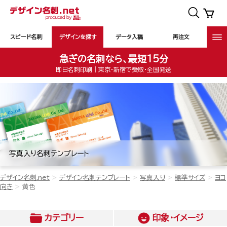
スピード名刺
デザインを探す
データ入稿
再注文
急ぎの名刺なら、最短15分
即日名刺印刷｜東京・新宿で受取・全国発送
写真入り名刺テンプレート
デザイン名刺.net
デザイン名刺テンプレート
写真入り
標準サイズ
ヨコ
向き
黄色
カテゴリー
印象・イメージ