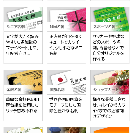
文字が大きく読み
正方形が目を引く
サッカーや野球な
やすい。退職後の
キュートでカワイ
どのスポーツ名
プライベート用や、
イ、少し小さなミニ
刺。背番号などで
年配者向けに
名刺
自分オリジナルを
作れる
重厚な金銀色の肉
世界各国の国旗を
様々な業種に合わ
厚台紙を使用した
モチーフにした国
せ、キレイからカワ
リッチ感あふれる
際色豊かな名刺
イイまでの店舗向
けデザイン