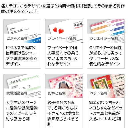
各カテゴリからデザインを選ぶと納期や価格を確認してそのまま名刺作
成の注文をできます。
ビジネスで幅広く
プライベートや個
クリエイターの個性
使用頂けるシャー
人事業向けの柔ら
が光る、少し尖って
プで清潔感のある
かい印象のおしゃ
少しユーモラスな
デザイン
れなデザイン
個性的なデザイン
大学生活のサーク
親子連名の名刺
家族のワンちゃん
ル活動や就職活動
で、名刺からもお
ネコちゃんなどペッ
でのアピールに有
子さんへの愛情と
トの写真と名前が
利な就勝名刺
絆を感じられる名
入るかわいい名刺
刺