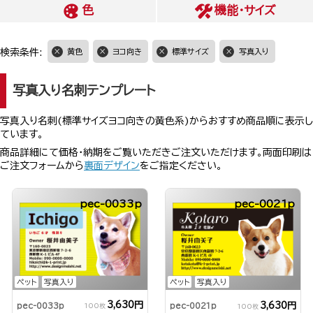
色
機能・サイズ
検索条件:
黄色
ヨコ向き
標準サイズ
写真入り
写真入り名刺テンプレート
写真入り名刺(標準サイズヨコ向きの黄色系)からおすすめ商品順に表示し
ています。
商品詳細にて価格・納期をご覧いただきご注文いただけます。両面印刷は
ご注文フォームから
裏面デザイン
をご指定ください。
pec-0033p
pec-0021p
ペット
写真入り
ペット
写真入り
3,630円
3,630円
pec-0033p
pec-0021p
100枚
100枚