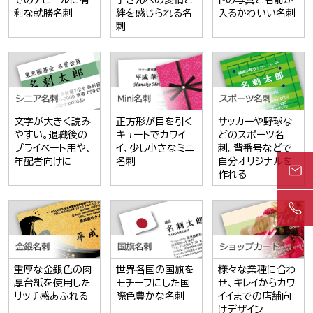
利な就勝名刺
絆を感じられる名
入るかわいい名刺
刺
文字が大きく読み
正方形が目を引く
サッカーや野球な
やすい。退職後の
キュートでカワイ
どのスポーツ名
プライベート用や、
イ、少し小さなミニ
刺。背番号などで
年配者向けに
名刺
自分オリジナルを
作れる
重厚な金銀色の肉
世界各国の国旗を
様々な業種に合わ
厚台紙を使用した
モチーフにした国
せ、キレイからカワ
リッチ感あふれる
際色豊かな名刺
イイまでの店舗向
けデザイン