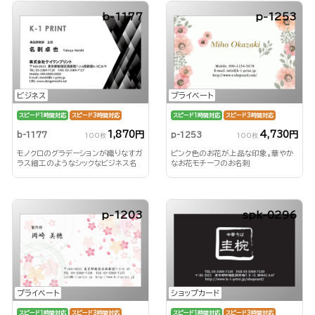
b-1177
p-1253
ビジネス
プライベート
スピード1時間対応
スピード3時間対応
スピード1時間対応
スピード3時間対応
1,870円
4,730円
b-1177
p-1253
100枚
100枚
モノクロのグラデーションが織りなすガ
ピンク色のお花が上品な印象。華やか
ラス細工のようなシックなビジネス名
なお花モチーフのお名刺
刺
p-1203
spk-0296
プライベート
ショップカード
スピード1時間対応
スピード3時間対応
スピード1時間対応
スピード3時間対応