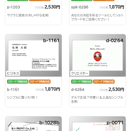
2,530円
1,870円
p-1203
spk-0296
100枚
100枚
サクラと波紋のおしゃれな名刺
あなたのお店を彩るツールとしてショッ
プカードをご活用ください！
b-1161
d-0264
ビジネス
クリエイター
スピード1時間対応
スピード3時間対応
スピード1時間対応
スピード3時間対応
1,870円
2,530円
b-1161
d-0264
100枚
100枚
シンプルに整った1枚！
ダルマ主役？可愛い＆上品なシンプル
名刺
b-1028b
p-0071