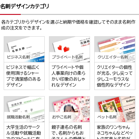
名刺デザインカテゴリ
各カテゴリからデザインを選ぶと納期や価格を確認してそのまま名刺作
成の注文をできます。
ビジネスで幅広く
プライベートや個
クリエイターの個性
使用頂けるシャー
人事業向けの柔ら
が光る、少し尖って
プで清潔感のある
かい印象のおしゃ
少しユーモラスな
デザイン
れなデザイン
個性的なデザイン
大学生活のサーク
親子連名の名刺
家族のワンちゃん
ル活動や就職活動
で、名刺からもお
ネコちゃんなどペッ
でのアピールに有
子さんへの愛情と
トの写真と名前が