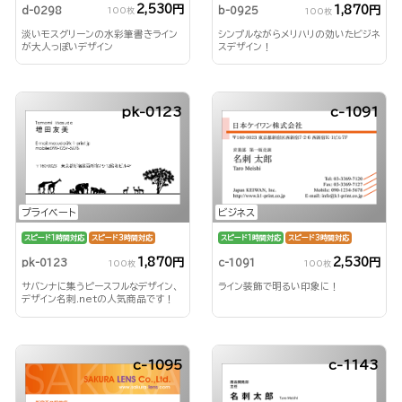
2,530円
1,870円
d-0298
b-0925
100枚
100枚
淡いモスグリーンの水彩筆書きライン
シンプルながらメリハリの効いたビジネ
が大人っぽいデザイン
スデザイン！
pk-0123
c-1091
ビジネス
プライベート
スピード1時間対応
スピード3時間対応
スピード1時間対応
スピード3時間対応
2,530円
1,870円
c-1091
pk-0123
100枚
100枚
ライン装飾で明るい印象に！
サバンナに集うピースフルなデザイン、
デザイン名刺.netの人気商品です！
c-1095
c-1143