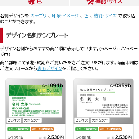
色
機能・サイズ
名刺デザインを
カテゴリ
、
印象・イメージ
、
色
、
機能・サイズ
で絞り込
むことができます。
デザイン名刺テンプレート
デザイン名刺からおすすめ商品順に表示しています。(5ページ目/75ペー
ジ中)
商品詳細にて価格・納期をご覧いただきご注文いただけます。両面印刷は
ご注文フォームから
裏面デザイン
をご指定ください。
c-1094b
c-0859b
ビジネス
大きな文字
ビジネス
大きな文字
スピード1時間対応
スピード3時間対応
スピード1時間対応
スピード3時間対応
2,530円
2,530円
c-1094b
c-0859b
100枚
100枚