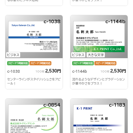
c-1038
c-1144b
ビジネス
ビジネス
大きな文字
スピード1時間対応
スピード3時間対応
スピード1時間対応
スピード3時間対応
2,530円
2,530円
c-1038
c-1144b
100枚
100枚
センターラインがスタイリッシュさをアピ
流れるようなデザインとグラデーション
ール！
が華やかさをプラス！
c-0854
c-1183