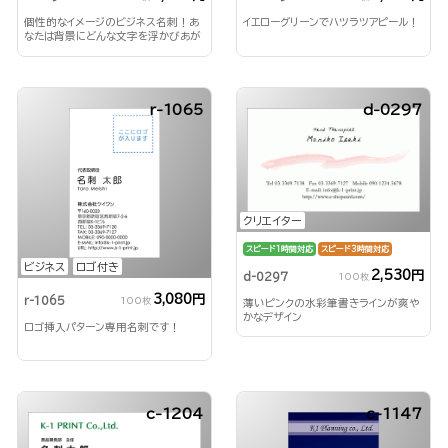
個性的なイメージのビジネス名刺！あ
イエローグリーンでハツラツアピール！
なたは背景にどんな文字を浮かびあが
らせる？！
r-1065
d-0297
クリエイター
スピード1時間対応
スピード3時間対応
ビジネス
ロゴ付き
2,530円
d-0297
100枚
3,080円
r-1065
100枚
薄いピンクの水彩筆書きラインが爽や
かなデザイン
ロゴ挿入パターン専用名刺です！
c-1204
c-1147