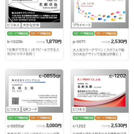
ビジネス
大きな文字
プライベート
スピード1時間対応
スピード3時間対応
スピード1時間対応
スピード3時間対応
1,870円
2,530円
b-1028b
p-0071
100枚
100枚
「仕事ができる！」をアピールできる人
大人気カラーデザイン！カラフルで動
気のビジネス名刺！
きのあるデザインで活発な印象に！
c-0855qr
c-1202
ビジネス
QRコード
ビジネス
スピード1時間対応
スピード3時間対応
スピード1時間対応
スピード3時間対応
3,080円
2,530円
c-0855qr
c-1202
100枚
100枚
発色の良いブルーグラデーションの帯
立体感と流れる動きのある情熱的で温