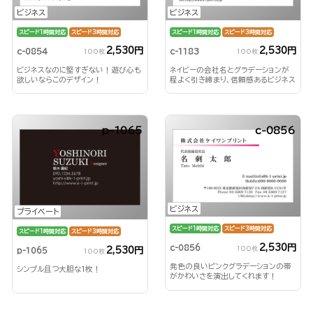
ビジネス
ビジネス
スピード1時間対応
スピード3時間対応
スピード1時間対応
スピード3時間対応
2,530円
2,530円
c-0854
c-1183
100枚
100枚
ビジネスなのに堅すぎない！遊び心も
ネイビーの会社名とグラデーションが
欲しいならこのデザイン！
程よく引き締まり、信頼感あるビジネス
名刺！
p-1065
c-0856
ビジネス
プライベート
スピード1時間対応
スピード3時間対応
スピード1時間対応
スピード3時間対応
2,530円
c-0856
100枚
2,530円
p-1065
100枚
発色の良いピンクグラデーションの帯
シンプル且つ大胆な1枚！
がかわいさを演出してくれます！