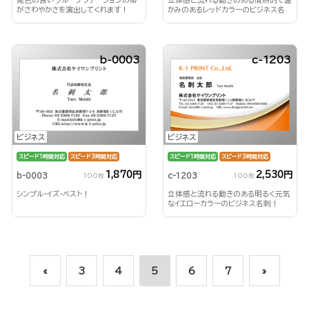
がさわやかさを演出してくれます！
かみのあるレッドカラーのビジネス名
刺！
b-0003
c-1203
ビジネス
ビジネス
スピード1時間対応
スピード3時間対応
スピード1時間対応
スピード3時間対応
1,870円
2,530円
b-0003
c-1203
100枚
100枚
シンプル・イズ・ベスト！
立体感と流れる動きのある明るく元気
なイエローカラーのビジネス名刺！
«
3
4
5
6
7
»