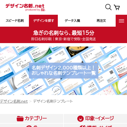
スピード名刺
デザインを探す
データ入稿
再注文
急ぎの名刺なら、最短15分
即日名刺印刷｜東京・新宿で受取・全国発送
名刺デザイン2,000種類以上！
おしゃれな名刺テンプレート一覧
デザイン名刺.net
デザイン名刺テンプレート
カテゴリー
印象・イメージ