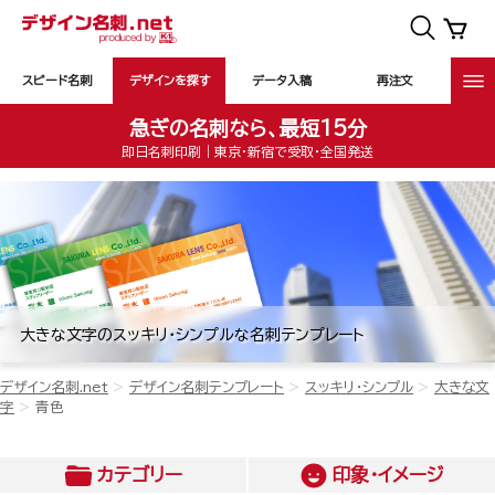
スピード名刺
デザインを探す
データ入稿
再注文
急ぎの名刺なら、最短15分
即日名刺印刷｜東京・新宿で受取・全国発送
大きな文字のスッキリ・シンプルな名刺テンプレート
デザイン名刺.net
デザイン名刺テンプレート
スッキリ・シンプル
大きな文
字
青色
カテゴリー
印象・イメージ