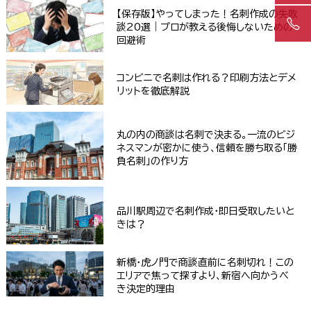
【保存版】やってしまった！名刺作成の失敗
談20選｜プロが教える後悔しないための
回避術
コンビニで名刺は作れる？印刷方法とデメ
リットを徹底解説
丸の内の商談は名刺で決まる。一流のビジ
ネスマンが密かに使う、信頼を勝ち取る「勝
負名刺」の作り方
品川駅周辺で名刺作成・即日受取したいと
きは？
新橋・虎ノ門で商談直前に名刺切れ！この
エリアで焦って探すより、新宿へ向かうべ
き決定的理由