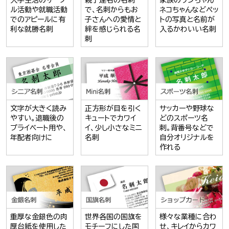
大学生活のサーク
親子連名の名刺
家族のワンちゃん
ル活動や就職活動
で、名刺からもお
ネコちゃんなどペッ
でのアピールに有
子さんへの愛情と
トの写真と名前が
利な就勝名刺
絆を感じられる名
入るかわいい名刺
刺
文字が大きく読み
正方形が目を引く
サッカーや野球な
やすい。退職後の
キュートでカワイ
どのスポーツ名
プライベート用や、
イ、少し小さなミニ
刺。背番号などで
年配者向けに
名刺
自分オリジナルを
作れる
重厚な金銀色の肉
世界各国の国旗を
様々な業種に合わ
厚台紙を使用した
モチーフにした国
せ、キレイからカワ