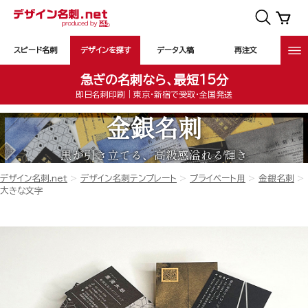
スピード名刺
デザインを探す
データ入稿
再注文
急ぎの名刺なら、最短15分
即日名刺印刷｜東京・新宿で受取・全国発送
金銀名刺
黒が引き立てる、高級感溢れる輝き
デザイン名刺.net
デザイン名刺テンプレート
プライベート用
金銀名刺
大きな文字