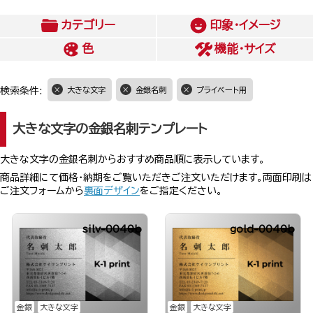
カテゴリー
印象・イメージ
色
機能・サイズ
検索条件:
大きな文字
金銀名刺
プライベート用
大きな文字の金銀名刺テンプレート
大きな文字の金銀名刺からおすすめ商品順に表示しています。
商品詳細にて価格・納期をご覧いただきご注文いただけます。両面印刷は
ご注文フォームから
裏面デザイン
をご指定ください。
silv-0040b
gold-0040b
金銀
大きな文字
金銀
大きな文字