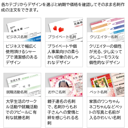
各カテゴリからデザインを選ぶと納期や価格を確認してそのまま名刺作
成の注文をできます。
ビジネスで幅広く
プライベートや個
クリエイターの個性
使用頂けるシャー
人事業向けの柔ら
が光る、少し尖って
プで清潔感のある
かい印象のおしゃ
少しユーモラスな
デザイン
れなデザイン
個性的なデザイン
大学生活のサーク
親子連名の名刺
家族のワンちゃん
ル活動や就職活動
で、名刺からもお
ネコちゃんなどペッ
でのアピールに有
子さんへの愛情と
トの写真と名前が
利な就勝名刺
絆を感じられる名
入るかわいい名刺
刺