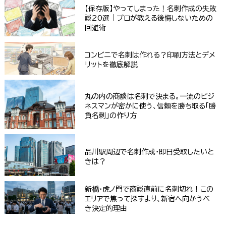
【保存版】やってしまった！名刺作成の失敗
談20選｜プロが教える後悔しないための
回避術
コンビニで名刺は作れる？印刷方法とデメ
リットを徹底解説
丸の内の商談は名刺で決まる。一流のビジ
ネスマンが密かに使う、信頼を勝ち取る「勝
負名刺」の作り方
品川駅周辺で名刺作成・即日受取したいと
きは？
新橋・虎ノ門で商談直前に名刺切れ！この
エリアで焦って探すより、新宿へ向かうべ
き決定的理由