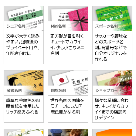
文字が大きく読み
正方形が目を引く
サッカーや野球な
やすい。退職後の
キュートでカワイ
どのスポーツ名
プライベート用や、
イ、少し小さなミニ
刺。背番号などで
年配者向けに
名刺
自分オリジナルを
作れる
重厚な金銀色の肉
世界各国の国旗を
様々な業種に合わ
厚台紙を使用した
モチーフにした国
せ、キレイからカワ
リッチ感あふれる
際色豊かな名刺
イイまでの店舗向
けデザイン