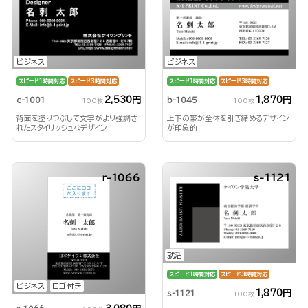
ビジネス
ビジネス
スピード1時間対応
スピード3時間対応
スピード1時間対応
スピード3時間対応
2,530円
1,870円
c-1001
b-1045
100枚
100枚
背面を塗りつぶして文字がより強調さ
上下の帯が全体を引き締めるデザイン
れたスタイリッシュなデザイン！
が印象的！
r-1066
s-1121
就活
スピード1時間対応
スピード3時間対応
ビジネス
ロゴ付き
1,870円
s-1121
100枚