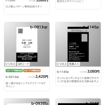
3,080円
r-1066
100枚
就活もスタイリッシュに！
ロゴ挿入パターン専用名刺です！
b-0813qr
b-1145p
ビジネス
QRコード
ビジネス
写真入り
スピード1時間対応
スピード3時間対応
3,080円
b-1145p
100枚
2,420円
b-0813qr
100枚
オシャレなリボンのように装飾されたラ
インが全体の雰囲気を引き締めます♪
統一感のあるシンプルでスマートなデ
ザイン！
b-0938b
b-1149