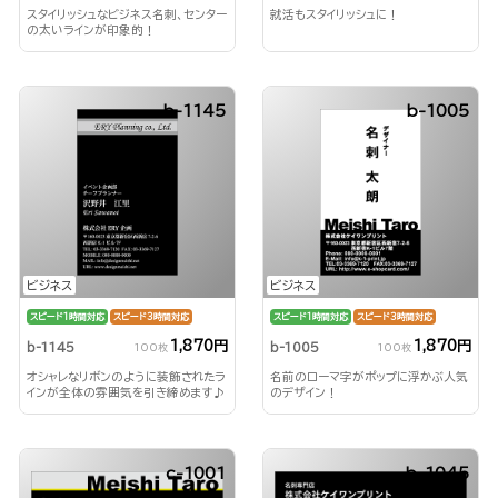
スタイリッシュなビジネス名刺、センター
就活もスタイリッシュに！
の太いラインが印象的！
b-1145
b-1005
ビジネス
ビジネス
スピード1時間対応
スピード3時間対応
スピード1時間対応
スピード3時間対応
1,870円
1,870円
b-1145
b-1005
100枚
100枚
オシャレなリボンのように装飾されたラ
名前のローマ字がポップに浮かぶ人気
インが全体の雰囲気を引き締めます♪
のデザイン！
c-1001
b-1045