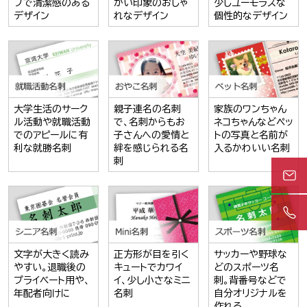
プで清潔感のある
かい印象のおしゃ
少しユーモラスな
デザイン
れなデザイン
個性的なデザイン
大学生活のサーク
親子連名の名刺
家族のワンちゃん
ル活動や就職活動
で、名刺からもお
ネコちゃんなどペッ
でのアピールに有
子さんへの愛情と
トの写真と名前が
利な就勝名刺
絆を感じられる名
入るかわいい名刺
刺
文字が大きく読み
正方形が目を引く
サッカーや野球な
やすい。退職後の
キュートでカワイ
どのスポーツ名
プライベート用や、
イ、少し小さなミニ
刺。背番号などで
年配者向けに
名刺
自分オリジナルを
作れる