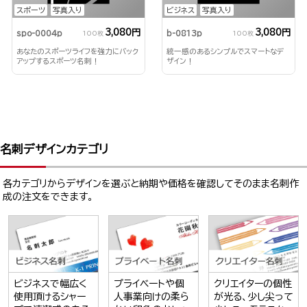
スポーツ
写真入り
ビジネス
写真入り
3,080円
3,080円
spo-0004p
b-0813p
100枚
100枚
あなたのスポーツライフを強力にバック
統一感のあるシンプルでスマートなデ
アップするスポーツ名刺！
ザイン！
名刺デザインカテゴリ
各カテゴリからデザインを選ぶと納期や価格を確認してそのまま名刺作
成の注文をできます。
ビジネスで幅広く
プライベートや個
クリエイターの個性
使用頂けるシャー
人事業向けの柔ら
が光る、少し尖って