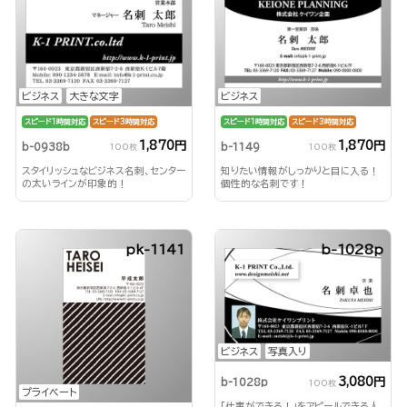
ビジネス
大きな文字
ビジネス
スピード1時間対応
スピード3時間対応
スピード1時間対応
スピード3時間対応
1,870円
1,870円
b-0938b
b-1149
100枚
100枚
スタイリッシュなビジネス名刺、センター
知りたい情報がしっかりと目に入る！
の太いラインが印象的！
個性的な名刺です！
pk-1141
b-1028p
ビジネス
写真入り
3,080円
b-1028p
100枚
プライベート
「仕事ができる！」をアピールできる人