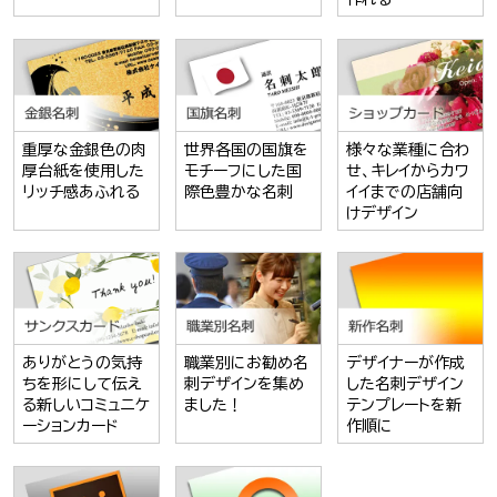
重厚な金銀色の肉
世界各国の国旗を
様々な業種に合わ
厚台紙を使用した
モチーフにした国
せ、キレイからカワ
リッチ感あふれる
際色豊かな名刺
イイまでの店舗向
けデザイン
ありがとうの気持
職業別にお勧め名
デザイナーが作成
ちを形にして伝え
刺デザインを集め
した名刺デザイン
る新しいコミュニケ
ました！
テンプレートを新
ーションカード
作順に