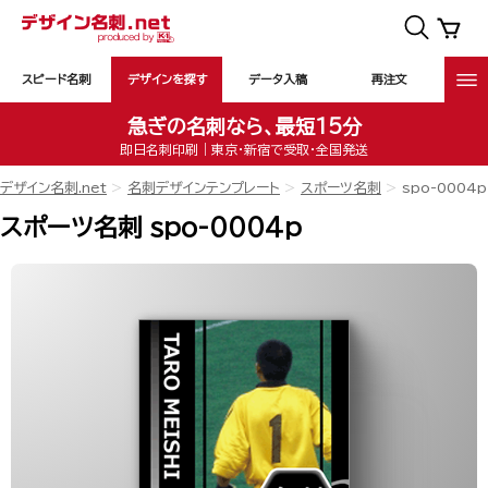
スピード名刺
デザインを探す
データ入稿
再注文
急ぎの名刺なら、最短15分
即日名刺印刷｜東京・新宿で受取・全国発送
デザイン名刺.net
名刺デザインテンプレート
スポーツ名刺
spo-0004p
スポーツ名刺 spo-0004p