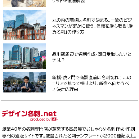
リットを徹底解説
丸の内の商談は名刺で決まる。一流のビジ
ネスマンが密かに使う、信頼を勝ち取る「勝
負名刺」の作り方
品川駅周辺で名刺作成・即日受取したいと
きは？
新橋・虎ノ門で商談直前に名刺切れ！この
エリアで焦って探すより、新宿へ向かうべ
き決定的理由
創業40年の名刺専門店が運営する高品質でおしゃれな名刺作成・印刷
専門の通販サイトです。厳選された名刺テンプレートが2000種類以上。