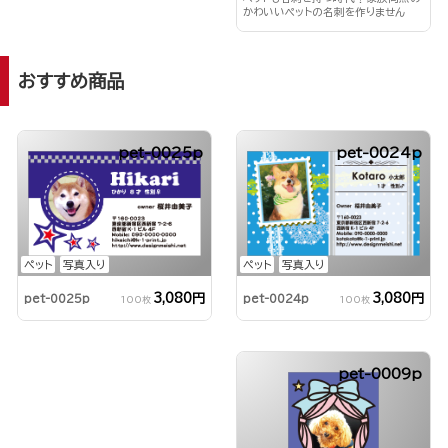
かわいいペットの名刺を作りません
か？
おすすめ商品
pet-0025p
pet-0024p
ペット
写真入り
ペット
写真入り
3,080円
3,080円
pet-0024p
pet-0025p
100枚
100枚
pet-0009p