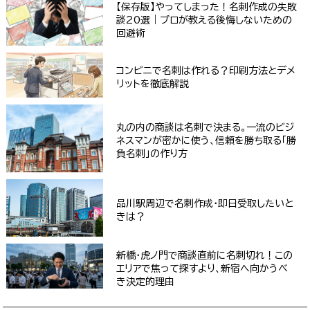
【保存版】やってしまった！名刺作成の失敗
談20選｜プロが教える後悔しないための
回避術
コンビニで名刺は作れる？印刷方法とデメ
リットを徹底解説
丸の内の商談は名刺で決まる。一流のビジ
ネスマンが密かに使う、信頼を勝ち取る「勝
負名刺」の作り方
品川駅周辺で名刺作成・即日受取したいと
きは？
新橋・虎ノ門で商談直前に名刺切れ！この
エリアで焦って探すより、新宿へ向かうべ
き決定的理由