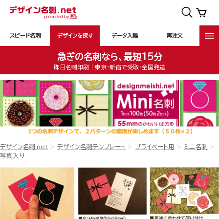
スピード名刺
デザインを探す
データ入稿
再注文
急ぎの名刺なら、最短15分
即日名刺印刷｜東京・新宿で受取・全国発送
デザイン名刺.net
デザイン名刺テンプレート
プライベート用
ミニ名刺
写真入り