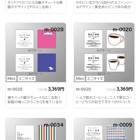
オッドアイのつぶらな瞳がキュートな黒
かわいい花がちりばめられたファンシー
猫がデザインされたミニ名刺！
なデザイン！黄色系とピンク系の両方
のデザインを楽しめます！
m-0028
m-0020
Mini
ミニサイズ
Mini
ミニサイズ
3,369円
3,369円
m-0028
m-0020
100枚
100枚
寝そべった猫がキュートなミニ名刺！
一人で飲むコーヒーと、二人で飲むコー
部屋の端っこからこちらを見ているの
ヒーどちらが好きですか？かわいいカ
もネコあるあるです
ップがデザインされたミニ名刺
m-0034
m-0009