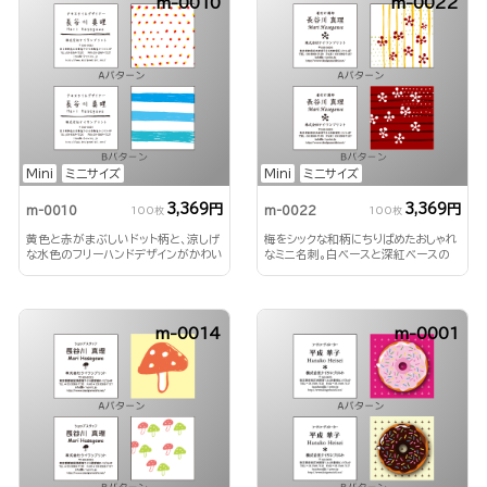
m-0010
m-0022
Mini
ミニサイズ
Mini
ミニサイズ
3,369円
3,369円
m-0010
m-0022
100枚
100枚
黄色と赤がまぶしいドット柄と、涼しげ
梅をシックな和柄にちりばめたおしゃれ
な水色のフリーハンドデザインがかわい
なミニ名刺。白ベースと深紅ベースの
いミニ名刺
両方のデザインを楽しめます。
m-0014
m-0001