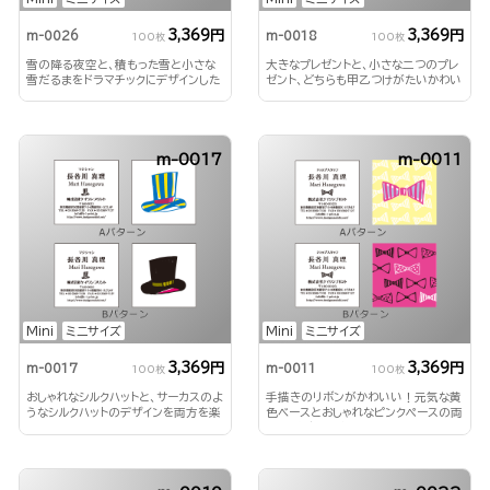
3,369円
3,369円
m-0026
m-0018
100枚
100枚
雪の降る夜空と、積もった雪と小さな
大きなプレゼントと、小さな二つのプレ
雪だるまをドラマチックにデザインした
ゼント、どちらも甲乙つけがたいかわい
ミニ名刺
いミニ名刺
m-0017
m-0011
Mini
ミニサイズ
Mini
ミニサイズ
3,369円
3,369円
m-0017
m-0011
100枚
100枚
おしゃれなシルクハットと、サーカスのよ
手描きのリボンがかわいい！元気な黄
うなシルクハットのデザインを両方を楽
色ベースとおしゃれなピンクペースの両
しめるミニ名刺！
方のデザインが楽しめます！