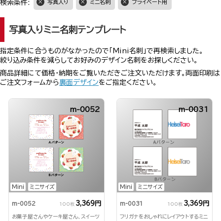
検索条件:
写真入り
ミニ名刺
プライベート用
写真入りミニ名刺テンプレート
指定条件に合うものがなかったので「Mini名刺」で再検索しました。
絞り込み条件を減らしてお好みのデザイン名刺をお探しください。
商品詳細にて価格・納期をご覧いただきご注文いただけます。両面印刷は
ご注文フォームから
裏面デザイン
をご指定ください。
m-0052
m-0031
Mini
ミニサイズ
Mini
ミニサイズ
3,369円
3,369円
m-0052
m-0031
100枚
100枚
お菓子屋さんやケーキ屋さん、スイーツ
フリガナをおしゃれにレイアウトするミニ