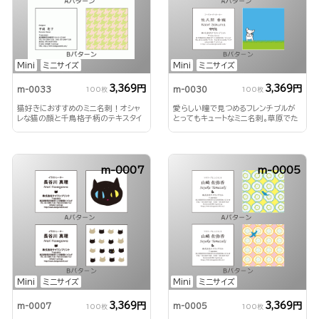
Mini
ミニサイズ
Mini
ミニサイズ
3,369円
3,369円
m-0033
m-0030
100枚
100枚
猫好きにおすすめのミニ名刺！オシャ
愛らしい瞳で見つめるフレンチブルが
レな猫の顔と千鳥格子柄のテキスタイ
とってもキュートなミニ名刺。草原でた
ルの両方楽しめます！
たずむ姿もアップもキュート！
m-0007
m-0005
Mini
ミニサイズ
Mini
ミニサイズ
3,369円
3,369円
m-0007
m-0005
100枚
100枚