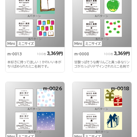
Mini
ミニサイズ
Mini
ミニサイズ
3,369円
3,369円
m-0013
m-0008
100枚
100枚
本好きに持ってほしい！かわいい本が
甘酸っぱそうな青りんごと真っ赤なリン
ちりばめられたミニ名刺です。
ゴがたっぷりデザインされたミニ名刺で
す！
m-0026
m-0018
Mini
ミニサイズ
Mini
ミニサイズ