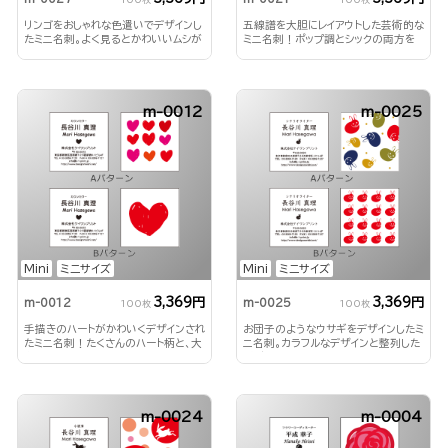
リンゴをおしゃれな色遣いでデザインし
五線譜を大胆にレイアウトした芸術的な
たミニ名刺。よく見るとかわいいムシが
ミニ名刺！ポップ調とシックの両方を
いますね
楽しめます
m-0012
m-0025
Mini
ミニサイズ
Mini
ミニサイズ
3,369円
3,369円
m-0012
m-0025
100枚
100枚
手描きのハートがかわいくデザインされ
お団子のようなウサギをデザインしたミ
たミニ名刺！たくさんのハート柄と、大
ニ名刺。カラフルなデザインと整列した
きなハート柄の両方楽しめます！
デザインを両方楽しめます
m-0024
m-0004