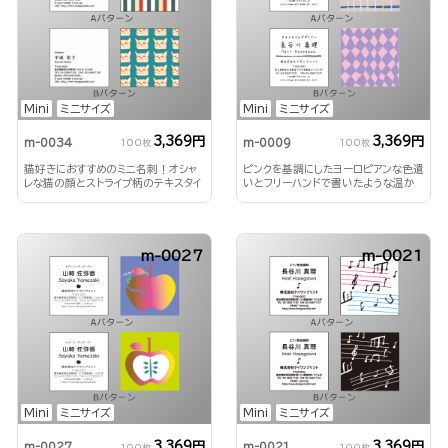
Mini
ミニサイズ
Mini
ミニサイズ
3,369円
3,369円
m-0034
m-0009
100枚
100枚
猫好きにおすすめのミニ名刺！オシャ
ピンクを基調にしたヨーロピアンな色遣
レな猫の顔とストライプ柄のテキスタイ
いとフリーハンドで書いたような温か
ルが魅力
いデザインがおしゃれ！
m-0027
m-0021
Mini
ミニサイズ
Mini
ミニサイズ
3,369円
3,369円
m-0027
m-0021
100枚
100枚