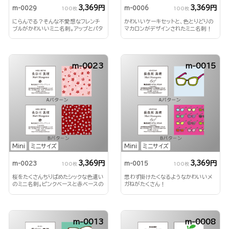
3,369円
3,369円
m-0029
m-0006
100枚
100枚
にらんでる？そんな不愛想なフレンチ
かわいいケーキセットと、色とりどりの
ブルがかわいいミニ名刺。アップとパタ
マカロンがデザインされたミニ名刺！
ーン柄が楽しめます。
m-0023
m-0015
Mini
ミニサイズ
Mini
ミニサイズ
3,369円
3,369円
m-0023
m-0015
100枚
100枚
桜をたくさんちりばめたシックな色遣い
思わず掛けたくなるようなかわいいメ
のミニ名刺。ピンクベースと赤ベースの
ガねがたくさん！
両方楽します。
m-0013
m-0008