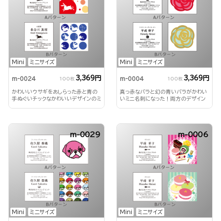
Mini
ミニサイズ
Mini
ミニサイズ
3,369円
3,369円
m-0024
m-0004
100枚
100枚
かわいいウサギをあしらった赤と青の
真っ赤なバラと幻の青いバラがかわい
手ぬぐいチックなかわいいデザインのミ
いミニ名刺になった！両方のデザイン
ニ名刺
を楽しめます！
m-0029
m-0006
Mini
ミニサイズ
Mini
ミニサイズ