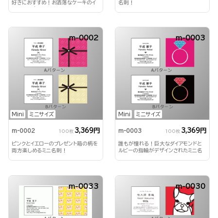
好きにおすすめ！お洒落なケーキのイ
名刺！
ラストとポップな色合いが魅力
m-0002
m-0003
Mini
ミニサイズ
Mini
ミニサイズ
3,369円
3,369円
m-0002
m-0003
100枚
100枚
ピンクとイエローのプレゼント箱の柄を
誰もが憧れる！巨大なダイアモンドと
両方楽しめるミニ名刺！
ルビーの指輪がデザインされたミニ名
刺！
m-0033
m-0030