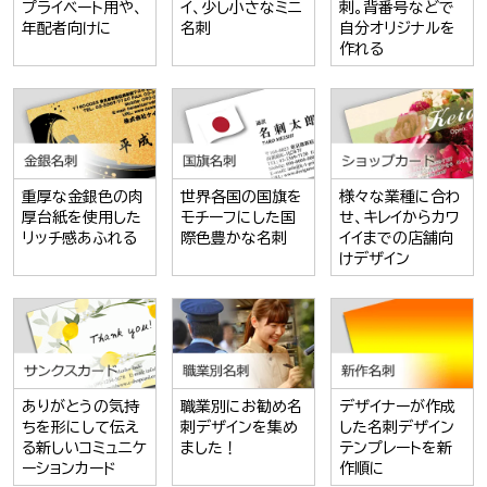
プライベート用や、
イ、少し小さなミニ
刺。背番号などで
年配者向けに
名刺
自分オリジナルを
作れる
重厚な金銀色の肉
世界各国の国旗を
様々な業種に合わ
厚台紙を使用した
モチーフにした国
せ、キレイからカワ
リッチ感あふれる
際色豊かな名刺
イイまでの店舗向
けデザイン
ありがとうの気持
職業別にお勧め名
デザイナーが作成
ちを形にして伝え
刺デザインを集め
した名刺デザイン
る新しいコミュニケ
ました！
テンプレートを新
ーションカード
作順に