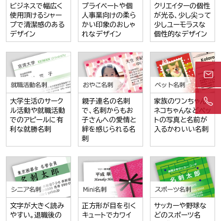
ビジネスで幅広く
プライベートや個
クリエイターの個性
使用頂けるシャー
人事業向けの柔ら
が光る、少し尖って
プで清潔感のある
かい印象のおしゃ
少しユーモラスな
デザイン
れなデザイン
個性的なデザイン
大学生活のサーク
親子連名の名刺
家族のワンちゃん
ル活動や就職活動
で、名刺からもお
ネコちゃんなどペッ
でのアピールに有
子さんへの愛情と
トの写真と名前が
利な就勝名刺
絆を感じられる名
入るかわいい名刺
刺
文字が大きく読み
正方形が目を引く
サッカーや野球な
やすい。退職後の
キュートでカワイ
どのスポーツ名