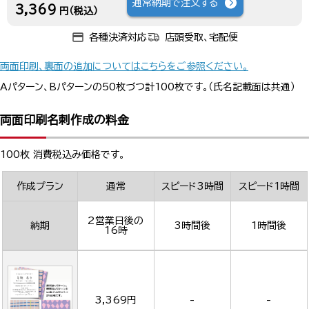
通常納期で注文する
3,369
円（税込）
各種決済対応
店頭受取、宅配便
両面印刷、裏面の追加についてはこちらをご参照ください。
Aパターン、Bパターンの50枚づつ計100枚です。（氏名記載面は共通）
両面印刷名刺作成の料金
100枚 消費税込み価格です。
作成プラン
通常
スピード3時間
スピード1時間
2営業日後の
納期
3時間後
1時間後
16時
3,369円
-
-