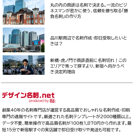
丸の内の商談は名刺で決まる。一流のビジ
ネスマンが密かに使う、信頼を勝ち取る「勝
負名刺」の作り方
品川駅周辺で名刺作成・即日受取したいと
きは？
新橋・虎ノ門で商談直前に名刺切れ！この
エリアで焦って探すより、新宿へ向かうべ
き決定的理由
創業40年の名刺専門店が運営する高品質でおしゃれな名刺作成・印刷
専門の通販サイトです。厳選された名刺テンプレートが2000種類以上。
データ不要、簡単操作で高品質名刺が100枚1,870円から作れます。最
短15分で新宿駅すぐの実店舗で即日受け取りや発送も可能です。