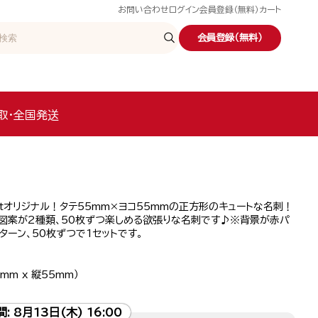
お問い合わせ
ログイン
会員登録（無料）
カート
会員登録（無料）
取・全国発送
etオリジナル！タテ55mm×ヨコ55mmの正方形のキュートな名刺！
の図案が2種類、50枚ずつ楽しめる欲張りな名刺です♪※背景が赤パ
ターン、50枚ずつで1セットです。
mm x 縦55mm）
間:
8月13日(木) 16:00