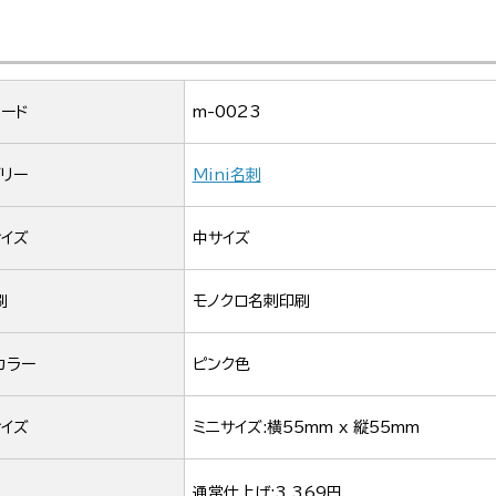
ード
m-0023
リー
Mini名刺
イズ
中サイズ
刷
モノクロ名刺印刷
カラー
ピンク色
イズ
ミニサイズ:横55mm x 縦55mm
通常仕上げ:3,369円