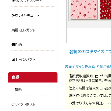
かっこいい・スマート
かわいい・キュート
綺麗・エレガント
個性的
名刺のカスタマイズに
派手・インパクト
裏面デザインをみる
名刺台紙
店頭受取選択時、仕上り時
台紙
校正ありは+3営業日、発送
仕上り時間は端末の日時設
上質紙
※正確な料金については、
お受け取り方法や発送につ
OKマットポスト