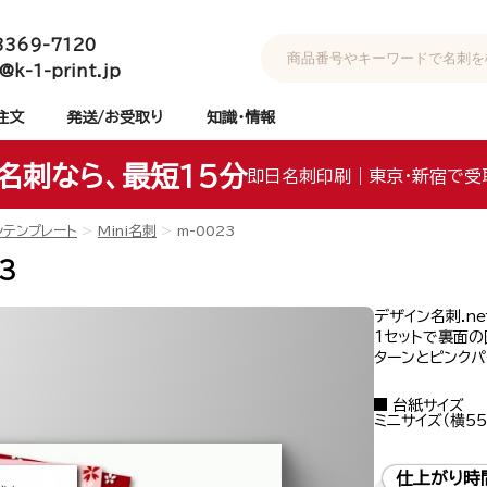
3369-7120
@k-1-print.jp
注文
発送/お受取り
知識・情報
名刺なら、最短15分
即日名刺印刷｜東京・新宿で受
ンテンプレート
Mini名刺
m-0023
3
デザイン名刺.n
1セットで裏面
ターンとピンクパ
台紙サイズ
ミニサイズ（横55
仕上がり時