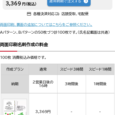
通常納期で注文する
3,369
円（税込）
各種決済対応
店頭受取、宅配便
両面印刷、裏面の追加についてはこちらをご参照ください。
Aパターン、Bパターンの50枚づつ計100枚です。（氏名記載面は共通）
両面印刷名刺作成の料金
100枚 消費税込み価格です。
作成プラン
通常
スピード3時間
スピード1時間
2営業日後の
納期
3時間後
1時間後
16時
3,369円
-
-