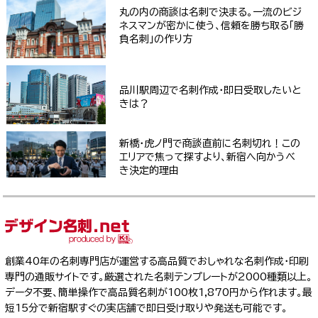
丸の内の商談は名刺で決まる。一流のビジ
ネスマンが密かに使う、信頼を勝ち取る「勝
負名刺」の作り方
品川駅周辺で名刺作成・即日受取したいと
きは？
新橋・虎ノ門で商談直前に名刺切れ！この
エリアで焦って探すより、新宿へ向かうべ
き決定的理由
創業40年の名刺専門店が運営する高品質でおしゃれな名刺作成・印刷
専門の通販サイトです。厳選された名刺テンプレートが2000種類以上。
データ不要、簡単操作で高品質名刺が100枚1,870円から作れます。最
短15分で新宿駅すぐの実店舗で即日受け取りや発送も可能です。