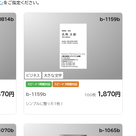
ン
をご指定ください。
0814b
b-1159b
ビジネス
大きな文字
スピード1時間対応
スピード3時間対応
870円
1,870円
b-1159b
100枚
シンプルに整った1枚！
1070b
b-1065b