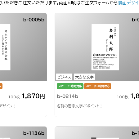
覧いただきご注文いただけます。両面印刷はご注文フォームから
裏面デザイ
b-0005b
b-
ビジネス
大きな文字
応
スピード1時間対応
スピード3時間対応
1,870円
1,
b-0814b
100枚
100枚
デザイン！
名前の習字文字がポイント！
b-1136b
b-