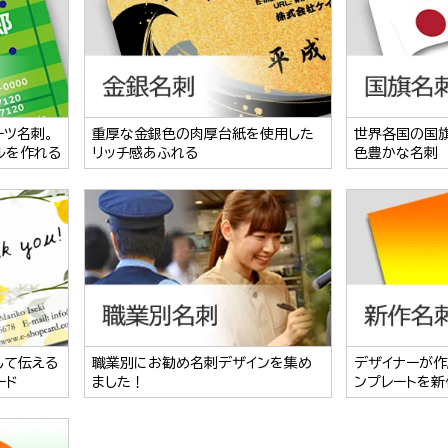
ーツ名刺。
重厚な金銀色の肉厚台紙を使用した
世界各国の国
ルを作れる
リッチ感あふれる
色豊かな名刺
して伝える
職業別にお勧め名刺デザインを集め
デザイナーが作
ード
ました！
ンプレートを新