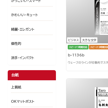
かっこいい・スマート
かわいい・キュート
綺麗・エレガント
ビジネス
大きな文字
個性的
スピード1時間対応
スピード3時間対
b-1136b
派手・インパクト
ウェーブのラインが印象的でスタ
台紙
上質紙
OKマットポスト