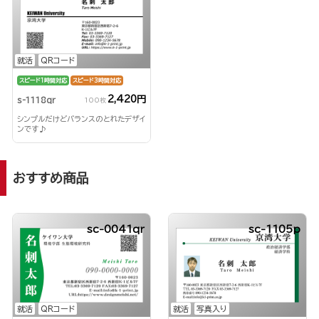
就活
QRコード
スピード1時間対応
スピード3時間対応
2,420円
s-1118qr
100枚
シンプルだけどバランスのとれたデザイ
ンです♪
おすすめ商品
sc-0041qr
sc-1105p
就活
QRコード
就活
写真入り