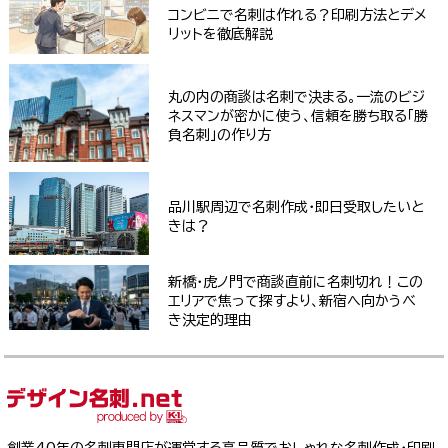
コンビニで名刺は作れる？印刷方法とデメ
リットを徹底解説
丸の内の商談は名刺で決まる。一流のビジ
ネスマンが密かに使う、信頼を勝ち取る「勝
負名刺」の作り方
品川駅周辺で名刺作成・即日受取したいと
きは？
新橋・虎ノ門で商談直前に名刺切れ！この
エリアで焦って探すより、新宿へ向かうべ
き決定的理由
創業40年の名刺専門店が運営する高品質でおしゃれな名刺作成・印刷