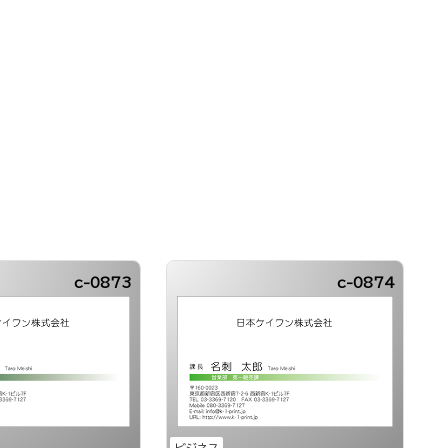
c-0873
c-0874
ビジネス