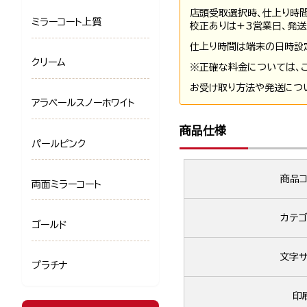
店頭受取選択時、仕上り時
ミラーコート上質
校正ありは+3営業日、発送
仕上り時間は端末の日時設
クリーム
※正確な料金については、
お受け取り方法や発送につ
アラベールスノーホワイト
商品仕様
パールピンク
商品コ
両面ミラーコート
カテゴ
ゴールド
文字サ
プラチナ
印