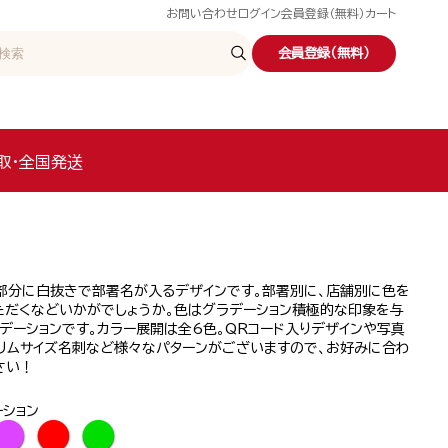
お問い合わせ
ログイン
会員登録（無料）
カート
会員登録（無料）
取・全国発送
部分に白抜きで部署名が入るデザインです。部署別に、店舗別に色を
ただくなどいかがでしょうか。色はグラデーション積極的な印象を与
デーションです。カラー展開は全6色。QRコード入りデザインや写真
スリムサイズ名刺など様々なパターンがございますので、お好みに合わ
さい！
ーション
●
●
●