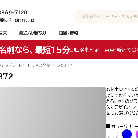
3369-7120
@k-1-print.jp
注文
発送/お受取り
知識・情報
名刺なら、最短15分
即日名刺印刷｜東京・新宿で受
ンテンプレート
ビジネス名刺
c-0872
872
名刺中央の色の
変えてお作りい
えるレッドのグラ
入りデザイン、
せてお選びくだ
カラーバリエ
●
●