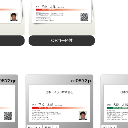
QRコード付
0872qr
c-0872p
ビジネス