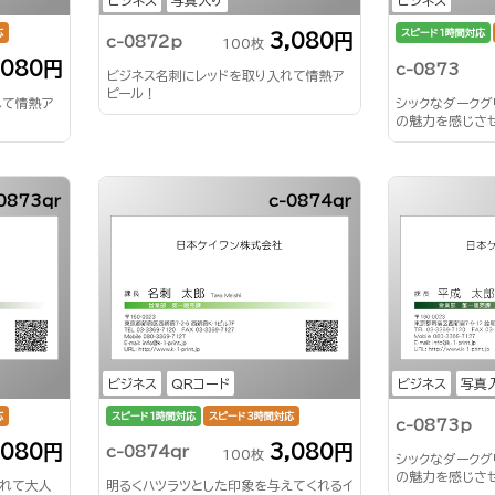
ビジネス
写真入り
応
スピード1時間対応
3,080円
c-0872p
100枚
,080円
c-0873
ビジネス名刺にレッドを取り入れて情熱ア
ピール！
れて情熱ア
シックなダーク
の魅力を感じさ
0873qr
c-0874qr
ビジネス
QRコード
ビジネス
写真
応
スピード1時間対応
スピード3時間対応
c-0873p
,080円
3,080円
c-0874qr
100枚
シックなダーク
の魅力を感じさ
入れて大人
明るくハツラツとした印象を与えてくれるイ