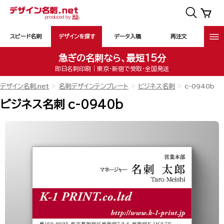
スピード名刺
デザインを探す
データ入稿
再注文
急ぎの名刺なら、最短15分
即日名刺印刷｜東京・新宿で受取・全国発送
デザイン名刺.net
名刺デザインテンプレート
ビジネス名刺
c-0940b
ビジネス名刺 c-0940b