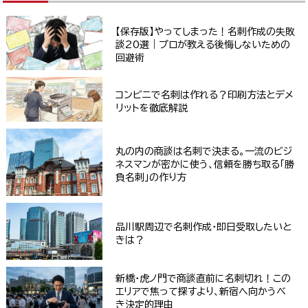
【保存版】やってしまった！名刺作成の失敗
談20選｜プロが教える後悔しないための
回避術
コンビニで名刺は作れる？印刷方法とデメ
リットを徹底解説
丸の内の商談は名刺で決まる。一流のビジ
ネスマンが密かに使う、信頼を勝ち取る「勝
負名刺」の作り方
品川駅周辺で名刺作成・即日受取したいと
きは？
新橋・虎ノ門で商談直前に名刺切れ！この
エリアで焦って探すより、新宿へ向かうべ
き決定的理由