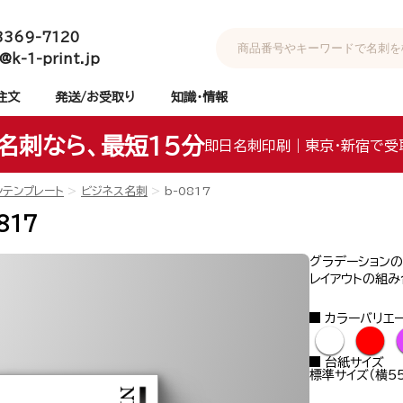
3369-7120
@k-1-print.jp
注文
発送/お受取り
知識・情報
名刺なら、最短15分
即日名刺印刷｜東京・新宿で受
ンテンプレート
ビジネス名刺
b-0817
817
グラデーション
レイアウトの組
カラーバリエ
●
●
台紙サイズ
標準サイズ（横55