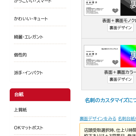
かっこいい・スマート
かわいい・キュート
表面＋裏面モノク
裏面デザイン
綺麗・エレガント
個性的
表面＋裏面カラ
派手・インパクト
裏面デザイン
台紙
名刺のカスタマイズに
上質紙
裏面デザインをみる
名刺台紙
OKマットポスト
店頭受取選択時、仕上り時
校正ありは+3営業日、発送