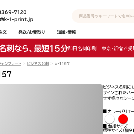
3369-7120
@k-1-print.jp
注文
発送/お受取り
知識・情報
名刺なら、最短15分
即日名刺印刷｜東京・新宿で受
ンテンプレート
ビジネス名刺
b-1157
157
ビジネス名刺に
ザインされたハ
せず様々なシー
カラーバリエ
●
●
台紙サイズ
標準サイズ（横91