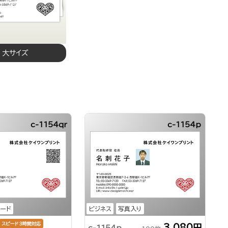
 大サイズ
c-1154qr
c-1154p
コード
ビジネス
写真入り
スピード3時間対応
3,080円
c-1154p