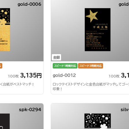
gold-0006
gold
金銀
応
スピード1時間対応
スピード3時間対応
3,135円
3,
gold-0012
100枚
100枚
く台紙がベストマッチ！
ロックテイストデザインと金色台紙がマッチしてゴー
印象！
spk-0294
sil