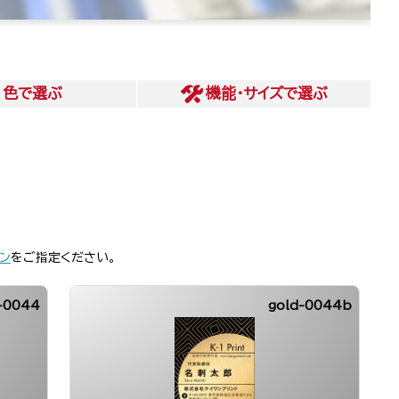
色
で選ぶ
機能・サイズ
で選ぶ
ン
をご指定ください。
v-0044
gold-0044b