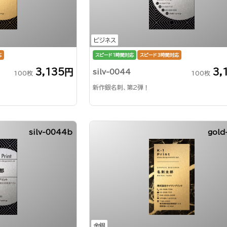
ビジネス
応
スピード1時間対応
スピード3時間対応
3,135円
3,
silv-0044
100枚
100枚
新作銀名刺、第2弾！
silv-0044b
gold
金銀