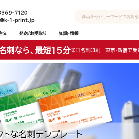
3369-7120
@k-1-print.jp
注文
発送/お受取り
知識・情報
名刺なら、最短15分
即日名刺印刷｜東京・新宿で受
クトな名刺テンプレート