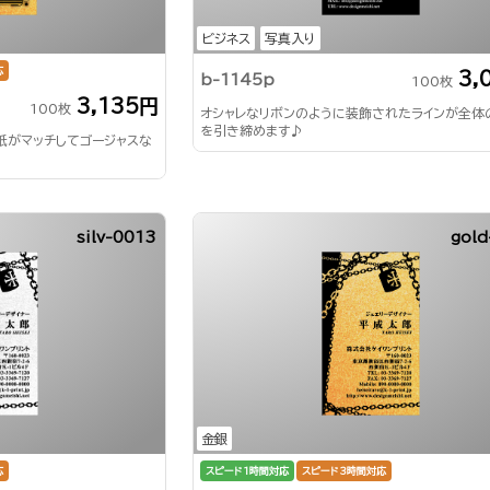
ビジネス
写真入り
応
3,
b-1145p
100枚
3,135円
100枚
オシャレなリボンのように装飾されたラインが全体
を引き締めます♪
紙がマッチしてゴージャスな
silv-0013
gold
金銀
応
スピード1時間対応
スピード3時間対応