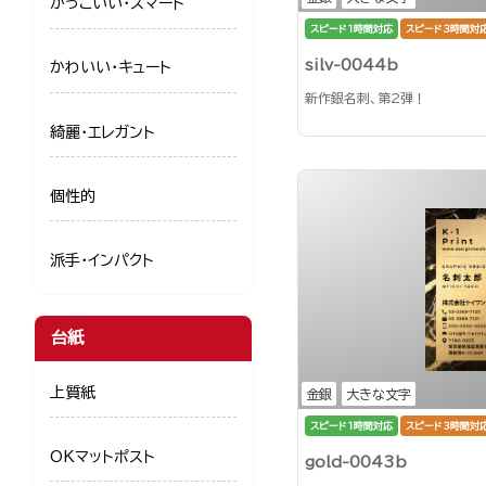
かっこいい・スマート
スピード1時間対応
スピード3時間対
silv-0044b
かわいい・キュート
新作銀名刺、第2弾！
綺麗・エレガント
個性的
派手・インパクト
台紙
上質紙
金銀
大きな文字
スピード1時間対応
スピード3時間対
OKマットポスト
gold-0043b