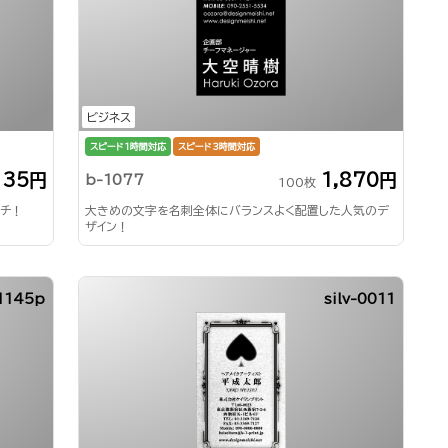
ビジネス
スピード1時間対応
スピード3時間対応
135円
1,870円
b-1077
100枚
ッチ！
大きめの文字を名刺全体にバランスよく配置した人気のデ
ザイン！
1145p
silv-0011