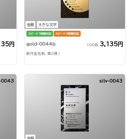
金銀
大きな文字
スピード1時間対応
スピード3時間対応
135円
3,135円
gold-0044b
100枚
新作金名刺、第2弾！
-0043
silv-0043
金銀