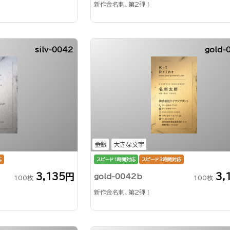
新作金名刺、第2弾！
silv-0042
gold-
金銀
大きな文字
応
スピード1時間対応
スピード3時間対応
3,135円
3,
gold-0042b
100枚
100枚
新作金名刺、第2弾！