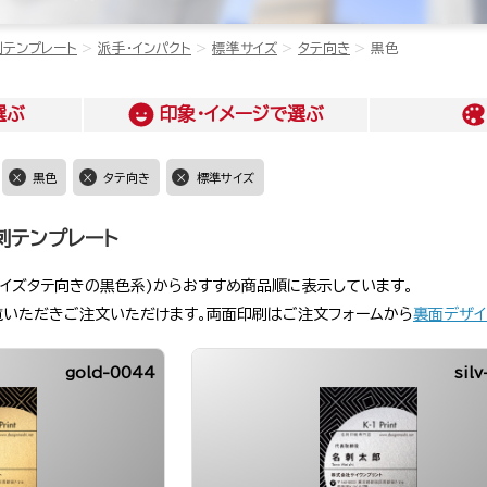
刺テンプレート
派手・インパクト
標準サイズ
タテ向き
黒色
選ぶ
印象・イメージ
で選ぶ
黒色
タテ向き
標準サイズ
刺テンプレート
サイズタテ向きの黒色系)からおすすめ商品順に表示しています。
覧いただきご注文いただけます。両面印刷はご注文フォームから
裏面デザイ
gold-0044
sil