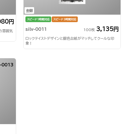
金銀
スピード1時間対応
スピード3時間対応
080円
3,135円
silv-0011
100枚
の雰囲気
ロックテイストデザインと銀色台紙がマッチしてクールな印
象！
-0013