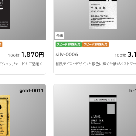
金銀
応
スピード1時間対応
スピード3時間対応
1,870円
3,
silv-0006
100枚
100枚
てショップカードをご活用く
和風テイストデザインと銀色に輝く台紙がベストマ
gold-0011
b-