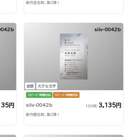
新作金名刺、第2弾！
0042b
silv-0042b
金銀
大きな文字
スピード1時間対応
スピード3時間対応
135円
3,135円
silv-0042b
100枚
新作銀名刺、第2弾！