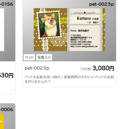
-0156
pet-0023p
ペット
写真入り
3,080円
pet-0023p
100枚
530円
ペットも名刺を持つ時代！家族同然のかわいいペットの名刺
を作りませんか？
-0006