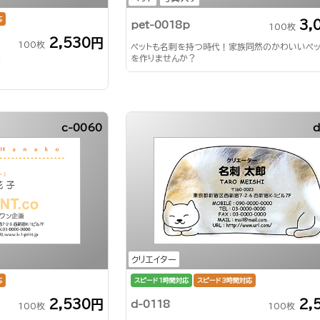
応
3,
pet-0018p
100枚
2,530円
100枚
ペットも名刺を持つ時代！家族同然のかわいいペ
を作りませんか？
ギ
c-0060
d
クリエイター
応
スピード1時間対応
スピード3時間対応
2,530円
2,
d-0118
100枚
100枚