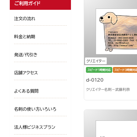
ご利用ガイド
注文の流れ
料金と納期
発送/代引き
クリエイター
スピード1時間対応
スピード3時間対
店舗アクセス
d-0120
クリエイター名刺－武藤利奈
よくある質問
名刺の使い方いろいろ
法人様ビジネスプラン