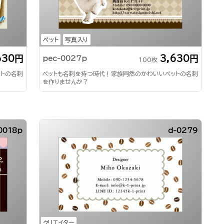
ペット
写真入り
630円
3,630円
pec-0027p
100枚
ットの名刺
ペットも名刺を持つ時代！家族同然のかわいいペットの名刺
を作りませんか？
0018p
d-0279
クリエイター