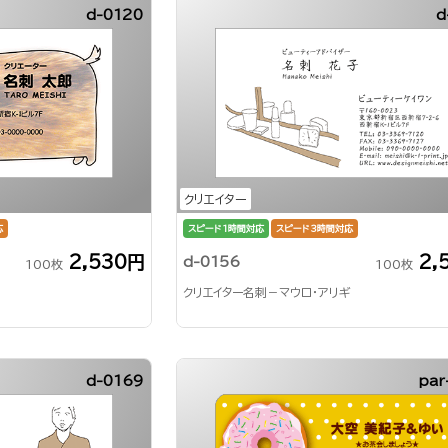
d-0120
d
クリエイター
応
スピード1時間対応
スピード3時間対応
2,530円
2,
d-0156
100枚
100枚
クリエイター名刺－マウロ・アリギ
d-0169
par