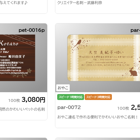
与えてくれます♪
クリエイター名刺－武藤利奈
pet-0016p
par
おやこ
スピード1時間対応
スピード3時間対応
3,080円
100枚
2,
par-0072
100枚
同然のかわいいペットの名刺
おやこ連名で作れる便利でかわいいおやこ名刺！