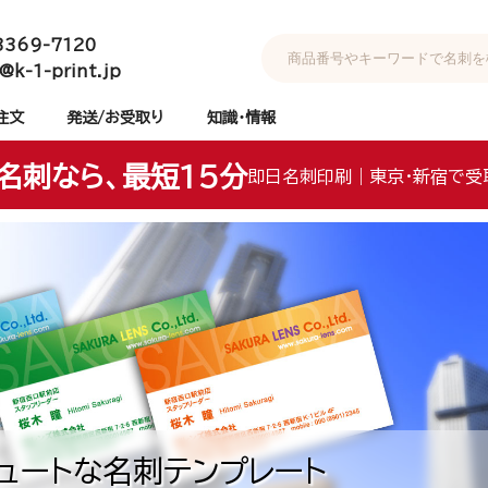
3369-7120
@k-1-print.jp
注文
発送/お受取り
知識・情報
名刺なら、最短15分
即日名刺印刷｜東京・新宿で受
ュートな名刺テンプレート