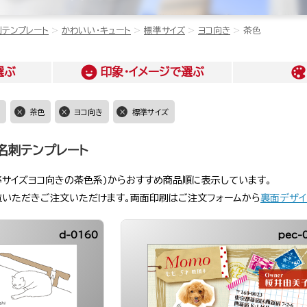
刺テンプレート
かわいい・キュート
標準サイズ
ヨコ向き
茶色
選ぶ
印象・イメージ
で選ぶ
茶色
ヨコ向き
標準サイズ
名刺テンプレート
準サイズヨコ向きの茶色系)からおすすめ商品順に表示しています。
覧いただきご注文いただけます。両面印刷はご注文フォームから
裏面デザイ
d-0160
pec-