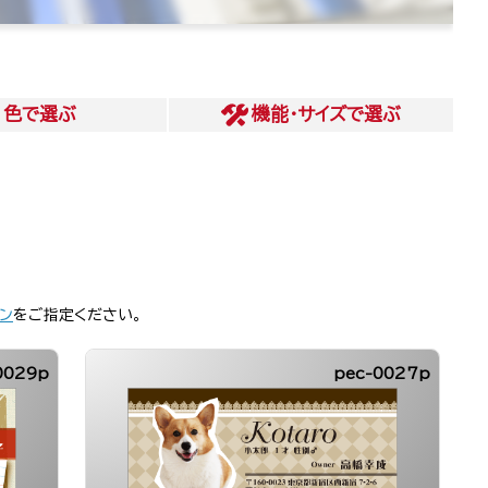
色
で選ぶ
機能・サイズ
で選ぶ
ン
をご指定ください。
0029p
pec-0027p