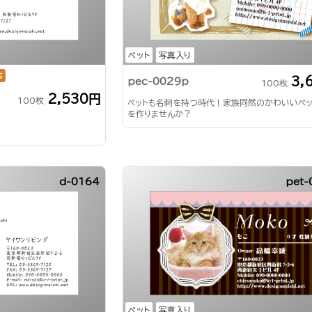
ペット
写真入り
応
3,
pec-0029p
100枚
2,530円
100枚
ペットも名刺を持つ時代！家族同然のかわいいペ
を作りませんか？
ギ
d-0164
pet-
ペット
写真入り