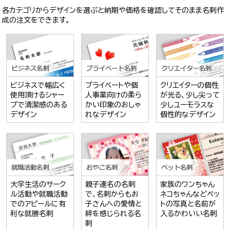
各カテゴリからデザインを選ぶと納期や価格を確認してそのまま名刺作
成の注文をできます。
ビジネスで幅広く
プライベートや個
クリエイターの個性
使用頂けるシャー
人事業向けの柔ら
が光る、少し尖って
プで清潔感のある
かい印象のおしゃ
少しユーモラスな
デザイン
れなデザイン
個性的なデザイン
大学生活のサーク
親子連名の名刺
家族のワンちゃん
ル活動や就職活動
で、名刺からもお
ネコちゃんなどペッ
でのアピールに有
子さんへの愛情と
トの写真と名前が
利な就勝名刺
絆を感じられる名
入るかわいい名刺
刺