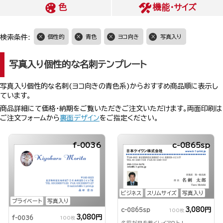
色
機能・サイズ
検索条件:
個性的
青色
ヨコ向き
写真入り
写真入り個性的な名刺テンプレート
写真入り個性的な名刺(ヨコ向きの青色系)からおすすめ商品順に表示し
ています。
商品詳細にて価格・納期をご覧いただきご注文いただけます。両面印刷は
ご注文フォームから
裏面デザイン
をご指定ください。
f-0036
c-0865sp
ビジネス
スリムサイズ
写真入り
プライベート
写真入り
3,080円
c-0865sp
100枚
3,080円
f-0036
100枚