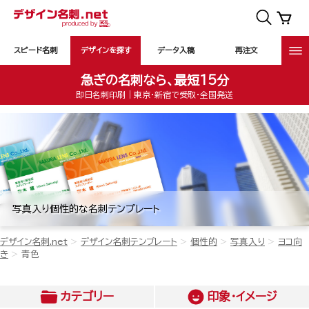
スピード名刺
デザインを探す
データ入稿
再注文
急ぎの名刺なら、最短15分
即日名刺印刷｜東京・新宿で受取・全国発送
写真入り個性的な名刺テンプレート
デザイン名刺.net
デザイン名刺テンプレート
個性的
写真入り
ヨコ向
き
青色
カテゴリー
印象・イメージ