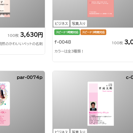
ビジネス
写真入り
スピード1時間対応
スピード3時間対応
3,630円
100枚
3,
f-0048
100枚
同然のかわいいペットの名刺
カラーは全3種類！
par-0074p
c-
ビジネス
写真入り