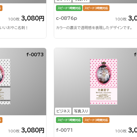
応
スピード1時間対応
スピード3時間対応
3,080円
3,
c-0876p
100枚
100枚
いいおやこ名刺！
カラーの濃淡で透明感を表現したデザインです。
f-0073
f
ビジネス
写真入り
応
スピード1時間対応
スピード3時間対応
3,080円
3,
f-0071
100枚
100枚