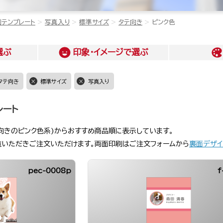
刺テンプレート
写真入り
標準サイズ
タテ向き
ピンク色
選ぶ
印象・イメージ
で選ぶ
タテ向き
標準サイズ
写真入り
レート
向きのピンク色系)からおすすめ商品順に表示しています。
覧いただきご注文いただけます。両面印刷はご注文フォームから
裏面デザイ
pec-0008p
f