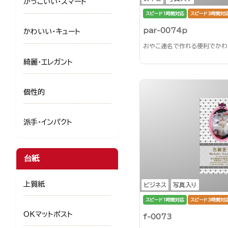
かっこいい・スマート
スピード1時間対応
スピード3時間対
par-0074p
かわいい・キュート
おやこ連名で作れる便利でかわ
綺麗・エレガント
個性的
派手・インパクト
台紙
上質紙
ビジネス
写真入り
スピード1時間対応
スピード3時間対
OKマットポスト
f-0073