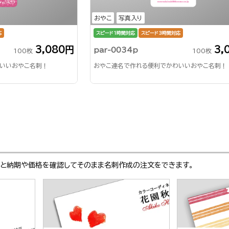
おやこ
写真入り
応
スピード1時間対応
スピード3時間対応
3,080円
3,
par-0034p
100枚
100枚
いいおやこ名刺！
おやこ連名で作れる便利でかわいいおやこ名刺！
ぶと納期や価格を確認してそのまま名刺作成の注文をできます。