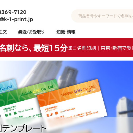
3369-7120
@k-1-print.jp
注文
発送/お受取り
知識・情報
名刺なら、最短15分
即日名刺印刷｜東京・新宿で受
テンプレート