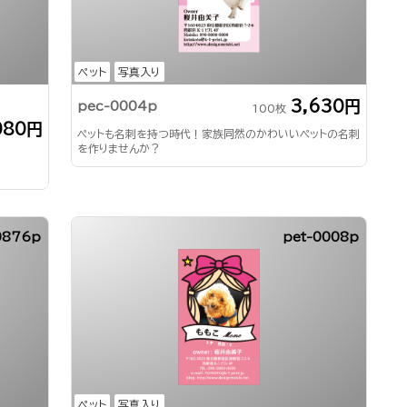
ペット
写真入り
3,630円
pec-0004p
100枚
080円
ペットも名刺を持つ時代！家族同然のかわいいペットの名刺
を作りませんか？
0876p
pet-0008p
ペット
写真入り