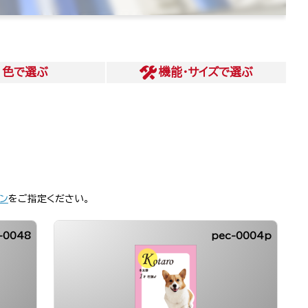
色
で選ぶ
機能・サイズ
で選ぶ
ン
をご指定ください。
-0048
pec-0004p