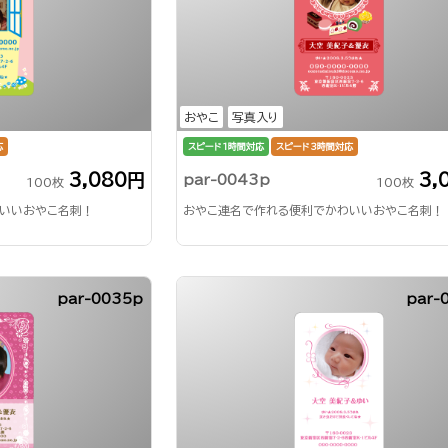
おやこ
写真入り
応
スピード1時間対応
スピード3時間対応
3,080円
3,
par-0043p
100枚
100枚
いいおやこ名刺！
おやこ連名で作れる便利でかわいいおやこ名刺！
par-0035p
par-