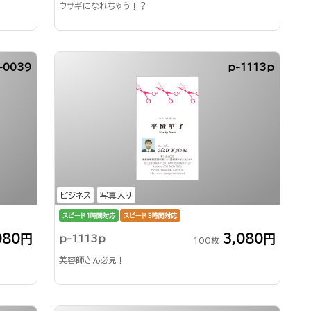
ウサギになれちゃう！？
-0039
p-1113p
ビジネス
写真入り
スピード1時間対応
スピード3時間対応
080円
3,080円
p-1113p
100枚
美容師さん必見！