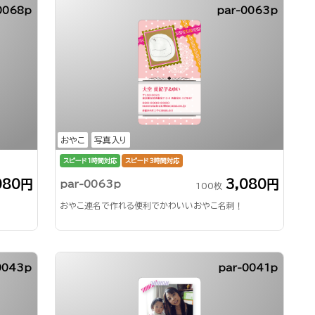
0068p
par-0063p
おやこ
写真入り
スピード1時間対応
スピード3時間対応
080円
3,080円
par-0063p
100枚
おやこ連名で作れる便利でかわいいおやこ名刺！
0043p
par-0041p