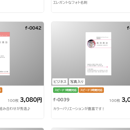
エレガントなフォト名刺
f-0042
f
ビジネス
写真入り
応
スピード1時間対応
スピード3時間対応
3,080円
3,
f-0039
100枚
100枚
の組み合わせが秀逸♪
カラーバリエーションが豊富です！