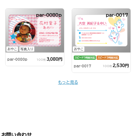
par-0080p
par-0017
おやこ
おやこ
写真入り
スピード1時間対応
スピード3時間対応
3,080円
par-0080p
100枚
2,530円
par-0017
100枚
もっと見る
お問い合わせ