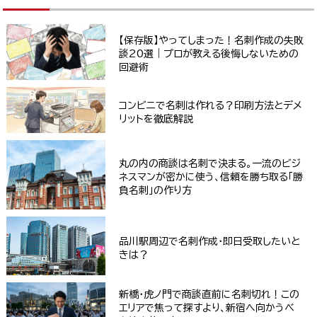
【保存版】やってしまった！名刺作成の失敗
談20選｜プロが教える後悔しないための
回避術
コンビニで名刺は作れる？印刷方法とデメ
リットを徹底解説
丸の内の商談は名刺で決まる。一流のビジ
ネスマンが密かに使う、信頼を勝ち取る「勝
負名刺」の作り方
品川駅周辺で名刺作成・即日受取したいと
きは？
新橋・虎ノ門で商談直前に名刺切れ！この
エリアで焦って探すより、新宿へ向かうべ