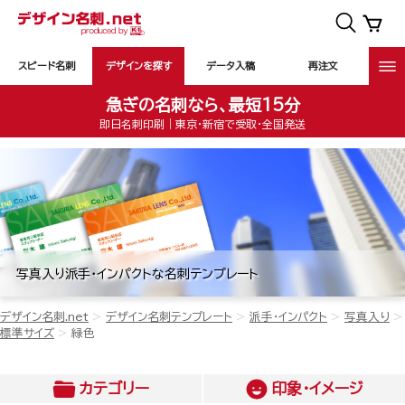
スピード名刺
デザインを探す
データ入稿
再注文
急ぎの名刺なら、最短15分
即日名刺印刷｜東京・新宿で受取・全国発送
写真入り派手・インパクトな名刺テンプレート
デザイン名刺.net
デザイン名刺テンプレート
派手・インパクト
写真入り
標準サイズ
緑色
カテゴリー
印象・イメージ