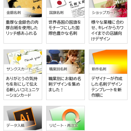
重厚な金銀色の肉
世界各国の国旗を
様々な業種に合わ
厚台紙を使用した
モチーフにした国
せ、キレイからカワ
リッチ感あふれる
際色豊かな名刺
イイまでの店舗向
けデザイン
ありがとうの気持
職業別にお勧め名
デザイナーが作成
ちを形にして伝え
刺デザインを集め
した名刺デザイン
る新しいコミュニケ
ました！
テンプレートを新
ーションカード
作順に