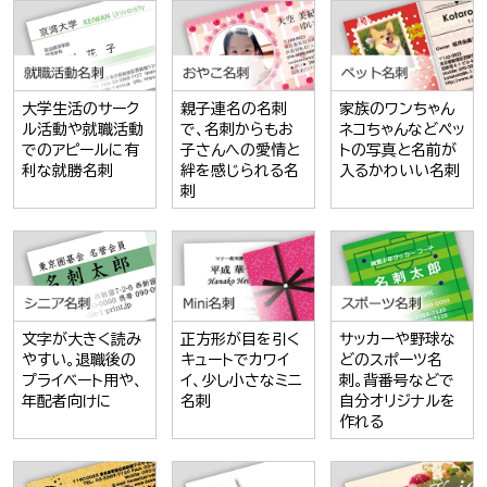
大学生活のサーク
親子連名の名刺
家族のワンちゃん
ル活動や就職活動
で、名刺からもお
ネコちゃんなどペッ
でのアピールに有
子さんへの愛情と
トの写真と名前が
利な就勝名刺
絆を感じられる名
入るかわいい名刺
刺
文字が大きく読み
正方形が目を引く
サッカーや野球な
やすい。退職後の
キュートでカワイ
どのスポーツ名
プライベート用や、
イ、少し小さなミニ
刺。背番号などで
年配者向けに
名刺
自分オリジナルを
作れる