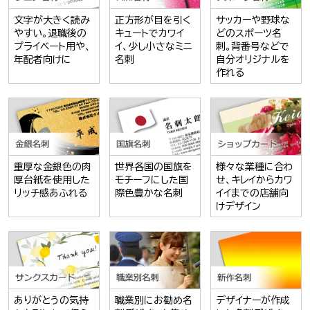
文字が大きく読み
正方形が目を引く
サッカーや野球な
やすい。退職後の
キュートでカワイ
どのスポーツ名
プライベート用や、
イ、少し小さなミニ
刺。背番号などで
年配者向けに
名刺
自分オリジナルを
作れる
重厚な金銀色の肉
世界各国の国旗を
様々な業種に合わ
厚台紙を使用した
モチーフにした国
せ、キレイからカワ
リッチ感あふれる
際色豊かな名刺
イイまでの店舗向
けデザイン
ありがとうの気持
職業別にお勧め名
デザイナーが作成