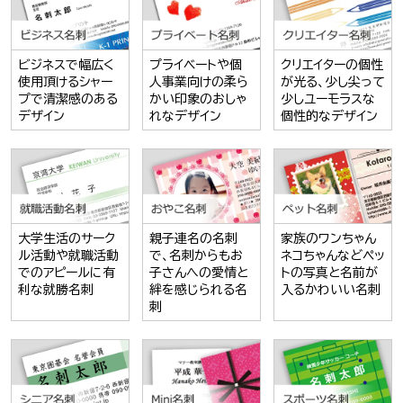
ビジネスで幅広く
プライベートや個
クリエイターの個性
使用頂けるシャー
人事業向けの柔ら
が光る、少し尖って
プで清潔感のある
かい印象のおしゃ
少しユーモラスな
デザイン
れなデザイン
個性的なデザイン
大学生活のサーク
親子連名の名刺
家族のワンちゃん
ル活動や就職活動
で、名刺からもお
ネコちゃんなどペッ
でのアピールに有
子さんへの愛情と
トの写真と名前が
利な就勝名刺
絆を感じられる名
入るかわいい名刺
刺