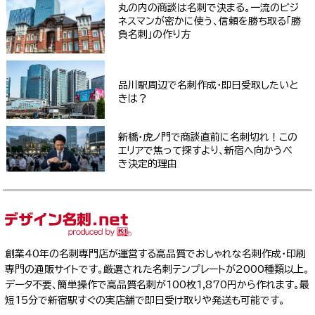
丸の内の商談は名刺で決まる。一流のビジ
ネスマンが密かに使う、信頼を勝ち取る「勝
負名刺」の作り方
品川駅周辺で名刺作成・即日受取したいと
きは？
新橋・虎ノ門で商談直前に名刺切れ！この
エリアで焦って探すより、新宿へ向かうべ
き決定的理由
創業40年の名刺専門店が運営する高品質でおしゃれな名刺作成・印刷
専門の通販サイトです。厳選された名刺テンプレートが2000種類以上。
データ不要、簡単操作で高品質名刺が100枚1,870円から作れます。最
短15分で新宿駅すぐの実店舗で即日受け取りや発送も可能です。