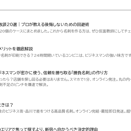
敗談20選｜プロが教える後悔しないための回避術
20個のケースにまとめました。これから名刺を作る方は、ぜひ反面教師にしてチェ
メリットを徹底解説
で名刺が印刷できる？24時間開いているコンビニは、ビジネスマンの強い味方です
ネスマンが密かに使う、信頼を勝ち取る「勝負名刺」の作り方
ったら？店舗を探し回る必要はありません。スマホで1分、オンライン発注。丸の内
刺不足のピンチを爆速で解決。
ときは？
数のビジネス街・品川で差をつける高品質名刺。オンライン完結・最短即日発送。
のエリアで焦って探すより、新宿へ向かうべき決定的理由