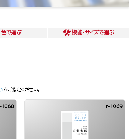
色
で選ぶ
機能・サイズ
で選ぶ
ン
をご指定ください。
-1068
r-1069