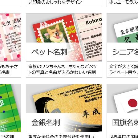
い印象のおしゃれなデザイン
少しユーモラス
らもお子さ
家族のワンちゃんネコちゃんなどペッ
文字が大きく
る名刺
トの写真と名前が入るかわいい名刺
ライベート用や
ーツ名刺。
重厚な金銀色の肉厚台紙を使用した
世界各国の国