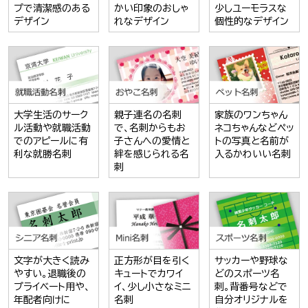
プで清潔感のある
かい印象のおしゃ
少しユーモラスな
デザイン
れなデザイン
個性的なデザイン
大学生活のサーク
親子連名の名刺
家族のワンちゃん
ル活動や就職活動
で、名刺からもお
ネコちゃんなどペッ
でのアピールに有
子さんへの愛情と
トの写真と名前が
利な就勝名刺
絆を感じられる名
入るかわいい名刺
刺
文字が大きく読み
正方形が目を引く
サッカーや野球な
やすい。退職後の
キュートでカワイ
どのスポーツ名
プライベート用や、
イ、少し小さなミニ
刺。背番号などで
年配者向けに
名刺
自分オリジナルを