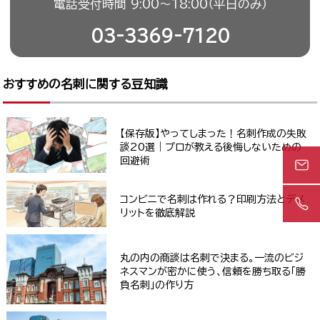
電話受付時間 9:00〜18:00（平日のみ）
03-3369-7120
おすすめの名刺に関する豆知識
【保存版】やってしまった！名刺作成の失敗
談20選｜プロが教える後悔しないための
回避術
コンビニで名刺は作れる？印刷方法とデメ
リットを徹底解説
丸の内の商談は名刺で決まる。一流のビジ
ネスマンが密かに使う、信頼を勝ち取る「勝
負名刺」の作り方