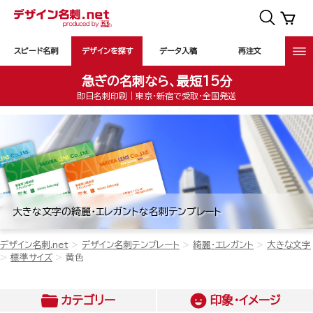
スピード名刺
デザインを探す
データ入稿
再注文
急ぎの名刺なら、最短15分
即日名刺印刷｜東京・新宿で受取・全国発送
大きな文字の綺麗・エレガントな名刺テンプレート
デザイン名刺.net
デザイン名刺テンプレート
綺麗・エレガント
大きな文字
標準サイズ
黄色
カテゴリー
印象・イメージ