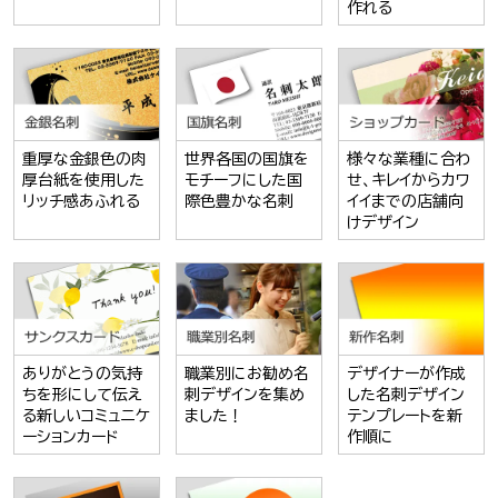
作れる
重厚な金銀色の肉
世界各国の国旗を
様々な業種に合わ
厚台紙を使用した
モチーフにした国
せ、キレイからカワ
リッチ感あふれる
際色豊かな名刺
イイまでの店舗向
けデザイン
ありがとうの気持
職業別にお勧め名
デザイナーが作成
ちを形にして伝え
刺デザインを集め
した名刺デザイン
る新しいコミュニケ
ました！
テンプレートを新
ーションカード
作順に