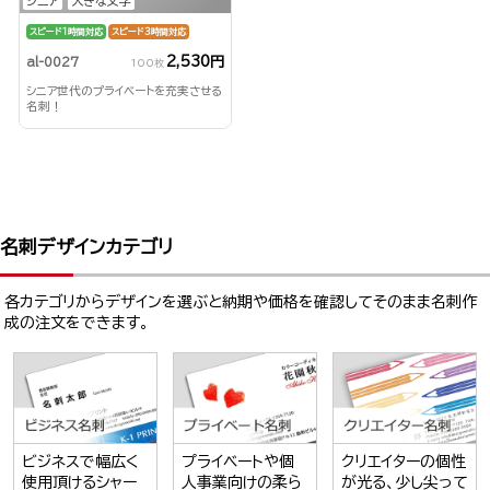
シニア
大きな文字
スピード1時間対応
スピード3時間対応
2,530円
al-0027
100枚
シニア世代のプライベートを充実させる
名刺！
名刺デザインカテゴリ
各カテゴリからデザインを選ぶと納期や価格を確認してそのまま名刺作
成の注文をできます。
ビジネスで幅広く
プライベートや個
クリエイターの個性
使用頂けるシャー
人事業向けの柔ら
が光る、少し尖って