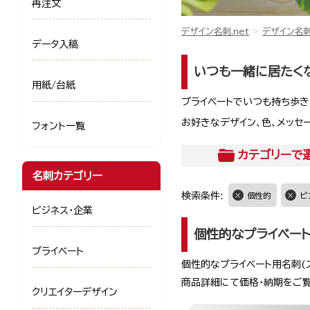
再注文
デザイン名刺.net
デザイン名
データ入稿
いつも一緒に居たく
用紙/台紙
プライベートでいつも持ち歩
お好きなデザイン、色、メッセ
フォント一覧
カテゴリー
で
名刺カテゴリー
検索条件:
個性的
ピ
ビジネス・企業
個性的なプライベー
プライベート
個性的なプライベート用名刺(
商品詳細にて価格・納期をご
クリエイターデザイン