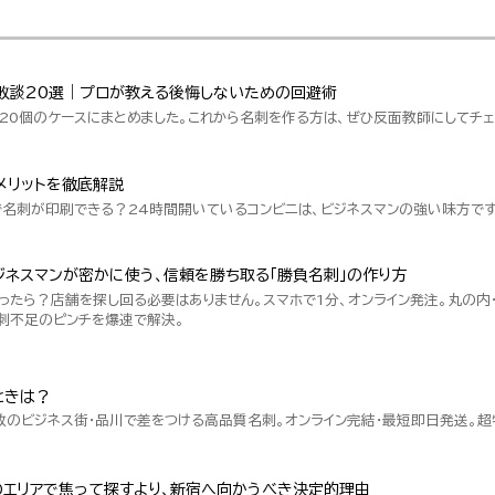
敗談20選｜プロが教える後悔しないための回避術
20個のケースにまとめました。これから名刺を作る方は、ぜひ反面教師にしてチェ
メリットを徹底解説
で名刺が印刷できる？24時間開いているコンビニは、ビジネスマンの強い味方です
ネスマンが密かに使う、信頼を勝ち取る「勝負名刺」の作り方
ったら？店舗を探し回る必要はありません。スマホで1分、オンライン発注。丸の内
刺不足のピンチを爆速で解決。
ときは？
数のビジネス街・品川で差をつける高品質名刺。オンライン完結・最短即日発送。
のエリアで焦って探すより、新宿へ向かうべき決定的理由