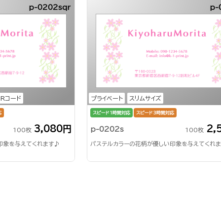
p-0202sqr
p-
QRコード
プライベート
スリムサイズ
応
スピード1時間対応
スピード3時間対応
3,080円
2,
p-0202s
100枚
100枚
印象を与えてくれます♪
パステルカラーの花柄が優しい印象を与えてくれ