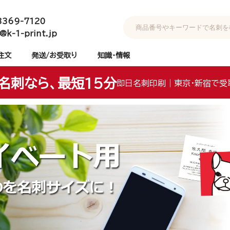
3369-7120
@k-1-print.jp
注文
発送/お受取り
知識・情報
名刺なら、最短15分
即日名刺印刷｜東京・新宿で受