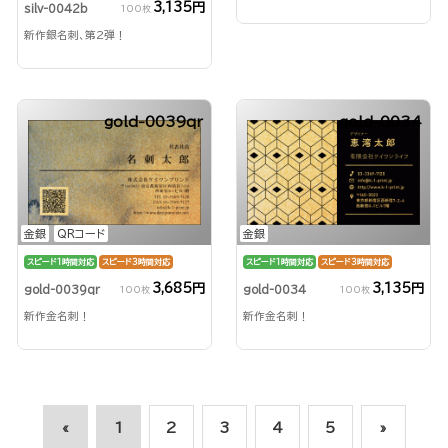
3,135円
silv-0042b
100枚
新作銀名刺、第2弾！
gold-0039qr
gold-0034
金銀
QRコード
金銀
スピード1時間対応
スピード3時間対応
スピード1時間対応
スピード3時間対応
3,685円
3,135円
gold-0039qr
gold-0034
100枚
100枚
新作金名刺！
新作金名刺！
«
1
2
3
4
5
»