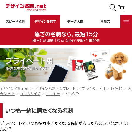
スピード名刺
デザインを探す
データ入稿
再注文
急ぎの名刺なら、最短15分
即日名刺印刷｜東京・新宿で受取・全国発送
デザイン名刺.net
デザイン名刺テンプレート
プライベート用
個性的
大
きな文字
スリムサイズ
ヨコ向き
ピンク色
いつも一緒に居たくなる名刺
プライベートでいつも持ち歩きたくなる名刺があったら楽しいと思いませ
んか？