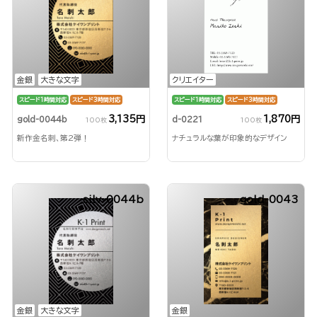
金銀
大きな文字
クリエイター
スピード1時間対応
スピード3時間対応
スピード1時間対応
スピード3時間対応
3,135円
1,870円
gold-0044b
d-0221
100枚
100枚
新作金名刺、第2弾！
ナチュラルな葉が印象的なデザイン
silv-0044b
gold-0043
金銀
大きな文字
金銀