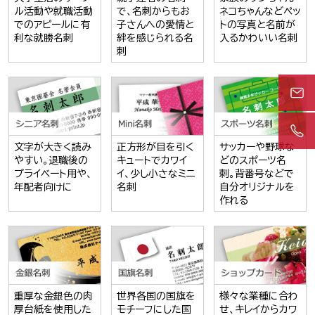
ル活動や就職活動
で、名刺からもお
ネコちゃんなどペッ
でのアピールに有
子さんへの愛情と
トの写真と名前が
利な就勝名刺
絆を感じられる名
入るかわいい名刺
刺
文字が大きく読み
正方形が目を引く
サッカーや野球な
やすい。退職後の
キュートでカワイ
どのスポーツ名
プライベート用や、
イ、少し小さなミニ
刺。背番号などで
年配者向けに
名刺
自分オリジナルを
作れる
重厚な金銀色の肉
世界各国の国旗を
様々な業種に合わ
厚台紙を使用した
モチーフにした国
せ、キレイからカワ