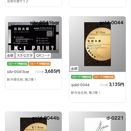
名刺を渡そう♪
silv-0041bqr
gold-0044
金銀
大きな文字
QRコード
スピード1時間対応
スピード3時間対応
金銀
3,685円
silv-0041bqr
100枚
スピード1時間対応
スピード3時間対応
新作銀名刺、第2弾！
3,135円
gold-0044
100枚
新作金名刺、第2弾！
gold-0044b
d-0221