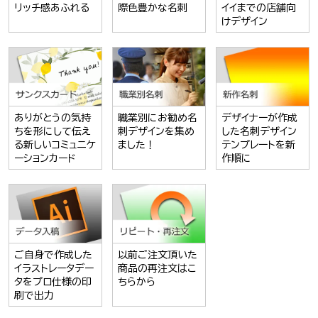
リッチ感あふれる
際色豊かな名刺
イイまでの店舗向
けデザイン
ありがとうの気持
職業別にお勧め名
デザイナーが作成
ちを形にして伝え
刺デザインを集め
した名刺デザイン
る新しいコミュニケ
ました！
テンプレートを新
ーションカード
作順に
ご自身で作成した
以前ご注文頂いた
イラストレータデー
商品の再注文はこ
タをプロ仕様の印
ちらから
刷で出力