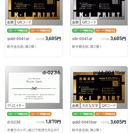
金銀
QRコード
金銀
QRコード
スピード1時間対応
スピード3時間対応
スピード1時間対応
スピード3時間対応
3,685円
3,685円
gold-0041qr
silv-0041qr
100枚
100枚
新作金名刺、第2弾！
新作銀名刺、第2弾！
d-0236
gold-0041bqr
クリエイター
金銀
大きな文字
QRコード
スピード1時間対応
スピード3時間対応
スピード1時間対応
スピード3時間対応
1,870円
3,685円
d-0236
gold-0041bqr
100枚
100枚
手書きのリボン結びで気持ちを込めて
新作金名刺、第2弾！