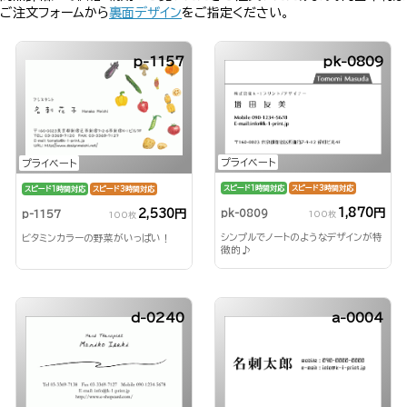
ご注文フォームから
裏面デザイン
をご指定ください。
p-1157
pk-0809
プライベート
プライベート
スピード1時間対応
スピード3時間対応
スピード1時間対応
スピード3時間対応
1,870円
2,530円
pk-0809
p-1157
100枚
100枚
シンプルでノートのようなデザインが特
ビタミンカラーの野菜がいっぱい！
徴的♪
d-0240
a-0004