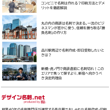
コンビニで名刺は作れる？印刷方法とデメ
リットを徹底解説
丸の内の商談は名刺で決まる。一流のビジ
ネスマンが密かに使う、信頼を勝ち取る「勝
負名刺」の作り方
品川駅周辺で名刺作成・即日受取したいと
きは？
新橋・虎ノ門で商談直前に名刺切れ！この
エリアで焦って探すより、新宿へ向かうべ
き決定的理由
創業40年の名刺専門店が運営する高品質でおしゃれな名刺作成・印刷