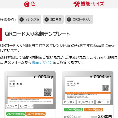
色
機能・サイズ
検索条件:
オレンジ色
ヨコ向き
QRコード入り
QRコード入り名刺テンプレート
QRコード入り名刺(ヨコ向きのオレンジ色系)からおすすめ商品順に表示
しています。
商品詳細にて価格・納期をご覧いただきご注文いただけます。両面印刷は
ご注文フォームから
裏面デザイン
をご指定ください。
c-0004qr
c-0004sqr
ビジネス
スリムサイズ
QRコード
ビジネス
QRコード
スピード1時間対応
スピード3時間対応
スピード1時間対応
スピード3時間対応
3,080円
c-0004sqr
100枚