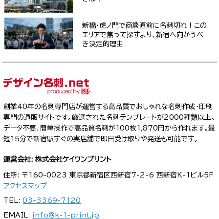
新橋・虎ノ門で商談直前に名刺切れ！この
エリアで焦って探すより、新宿へ向かうべ
き決定的理由
創業40年の名刺専門店が運営する高品質でおしゃれな名刺作成・印刷
専門の通販サイトです。厳選された名刺テンプレートが2000種類以上。
データ不要、簡単操作で高品質名刺が100枚1,870円から作れます。最
短15分で新宿駅すぐの実店舗で即日受け取りや発送も可能です。
運営会社: 株式会社ケイワンプリント
住所: 〒160-0023 東京都新宿区西新宿7-2-6 西新宿K-1ビル5F
アクセスマップ
TEL:
03-3369-7120
EMAIL:
info@k-1-print.jp