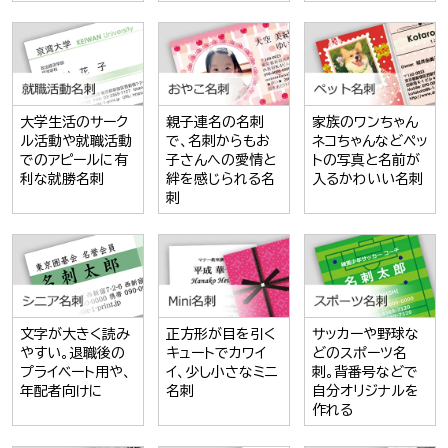
大学生活のサーク
親子連名の名刺
家族のワンちゃん
ル活動や就職活動
で、名刺からもお
ネコちゃんなどペッ
でのアピールに有
子さんへの愛情と
トの写真と名前が
利な就勝名刺
絆を感じられる名
入るかわいい名刺
刺
文字が大きく読み
正方形が目を引く
サッカーや野球な
やすい。退職後の
キュートでカワイ
どのスポーツ名
プライベート用や、
イ、少し小さなミニ
刺。背番号などで
年配者向けに
名刺
自分オリジナルを
作れる