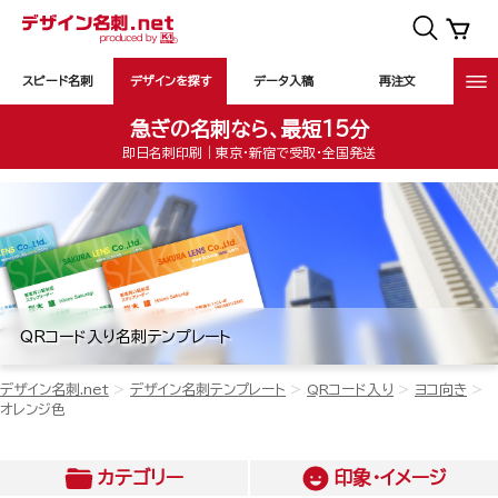
スピード名刺
デザインを探す
データ入稿
再注文
急ぎの名刺なら、最短15分
即日名刺印刷｜東京・新宿で受取・全国発送
QRコード入り名刺テンプレート
デザイン名刺.net
デザイン名刺テンプレート
QRコード入り
ヨコ向き
オレンジ色
カテゴリー
印象・イメージ