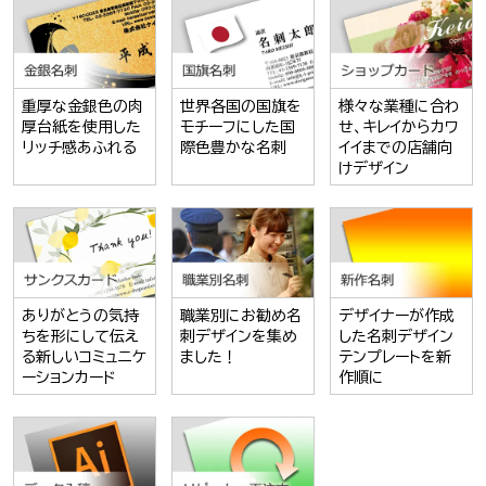
重厚な金銀色の肉
世界各国の国旗を
様々な業種に合わ
厚台紙を使用した
モチーフにした国
せ、キレイからカワ
リッチ感あふれる
際色豊かな名刺
イイまでの店舗向
けデザイン
ありがとうの気持
職業別にお勧め名
デザイナーが作成
ちを形にして伝え
刺デザインを集め
した名刺デザイン
る新しいコミュニケ
ました！
テンプレートを新
ーションカード
作順に