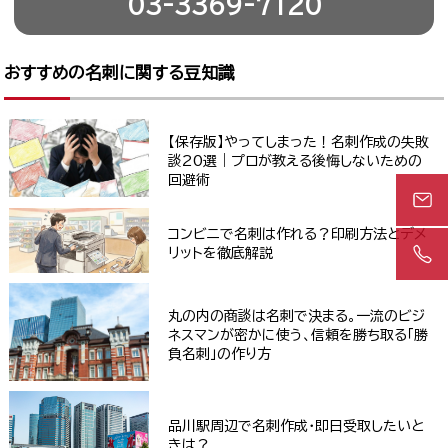
03-3369-7120
おすすめの名刺に関する豆知識
【保存版】やってしまった！名刺作成の失敗
談20選｜プロが教える後悔しないための
回避術
コンビニで名刺は作れる？印刷方法とデメ
リットを徹底解説
丸の内の商談は名刺で決まる。一流のビジ
ネスマンが密かに使う、信頼を勝ち取る「勝
負名刺」の作り方
品川駅周辺で名刺作成・即日受取したいと
きは？