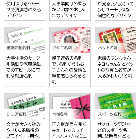
使用頂けるシャー
人事業向けの柔ら
が光る、少し尖って
プで清潔感のある
かい印象のおしゃ
少しユーモラスな
デザイン
れなデザイン
個性的なデザイン
大学生活のサーク
親子連名の名刺
家族のワンちゃん
ル活動や就職活動
で、名刺からもお
ネコちゃんなどペッ
でのアピールに有
子さんへの愛情と
トの写真と名前が
利な就勝名刺
絆を感じられる名
入るかわいい名刺
刺
文字が大きく読み
正方形が目を引く
サッカーや野球な
やすい。退職後の
キュートでカワイ
どのスポーツ名
プライベート用や、
イ、少し小さなミニ
刺。背番号などで