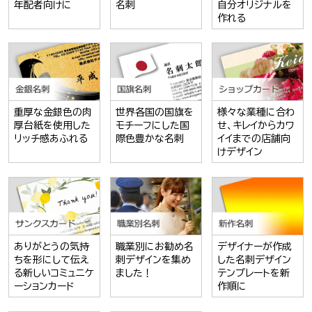
年配者向けに
名刺
自分オリジナルを
作れる
重厚な金銀色の肉
世界各国の国旗を
様々な業種に合わ
厚台紙を使用した
モチーフにした国
せ、キレイからカワ
リッチ感あふれる
際色豊かな名刺
イイまでの店舗向
けデザイン
ありがとうの気持
職業別にお勧め名
デザイナーが作成
ちを形にして伝え
刺デザインを集め
した名刺デザイン
る新しいコミュニケ
ました！
テンプレートを新
ーションカード
作順に