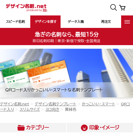
スピード名刺
デザインを探す
データ入稿
再注文
急ぎの名刺なら、最短15分
即日名刺印刷｜東京・新宿で受取・全国発送
QRコード入りかっこいい・スマートな名刺テンプレート
デザイン名刺.net
デザイン名刺テンプレート
かっこいい・スマート
QRコ
ード入り
スリムサイズ
ヨコ向き
黄緑色
カテゴリー
印象・イメージ