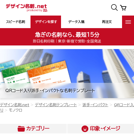
スピード名刺
デザインを探す
データ入稿
再注文
急ぎの名刺なら、最短15分
即日名刺印刷｜東京・新宿で受取・全国発送
QRコード入り派手・インパクトな名刺テンプレート
デザイン名刺.net
デザイン名刺テンプレート
派手・インパクト
QRコード入
り
モノクロ
カテゴリー
印象・イメージ