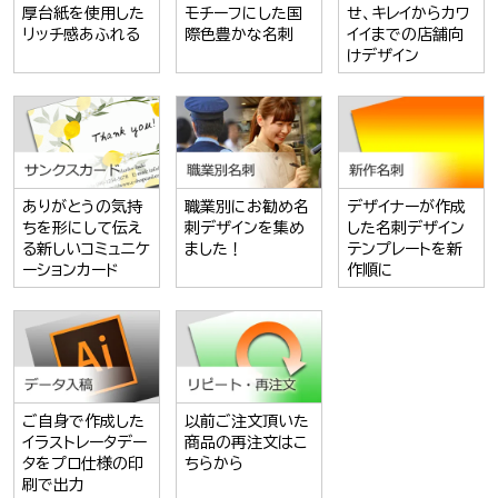
厚台紙を使用した
モチーフにした国
せ、キレイからカワ
リッチ感あふれる
際色豊かな名刺
イイまでの店舗向
けデザイン
ありがとうの気持
職業別にお勧め名
デザイナーが作成
ちを形にして伝え
刺デザインを集め
した名刺デザイン
る新しいコミュニケ
ました！
テンプレートを新
ーションカード
作順に
ご自身で作成した
以前ご注文頂いた
イラストレータデー
商品の再注文はこ
タをプロ仕様の印
ちらから
刷で出力