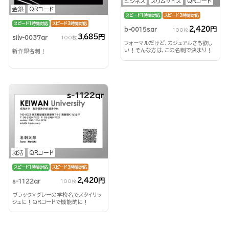
ビジネス
スリムサイズ
QRコード
金銀
QRコード
スピード1時間対応
スピード3時間対応
スピード1時間対応
スピード3時間対応
2,420円
b-0015sqr
100枚
3,685円
silv-0037qr
100枚
フォーマルだけど、カジュアルさも欲し
い！そんな方は、この名刺で決まり！
新作銀名刺！
s-1122qr
就活
QRコード
スピード1時間対応
スピード3時間対応
2,420円
s-1122qr
100枚
ブラック×グレーの学校名でスタイリッ
シュに！QRコードで機能的に！