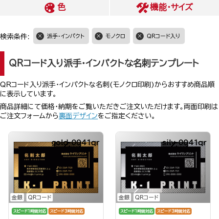
色
機能・サイズ
検索条件:
派手・インパクト
モノクロ
QRコード入り
QRコード入り派手・インパクトな名刺テンプレート
QRコード入り派手・インパクトな名刺(モノクロ印刷)からおすすめ商品順
に表示しています。
商品詳細にて価格・納期をご覧いただきご注文いただけます。両面印刷は
ご注文フォームから
裏面デザイン
をご指定ください。
gold-0041qr
silv-0041qr
金銀
QRコード
金銀
QRコード
スピード1時間対応
スピード3時間対応
スピード1時間対応
スピード3時間対応