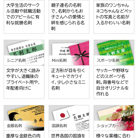
大学生活のサーク
親子連名の名刺
家族のワンちゃん
ル活動や就職活動
で、名刺からもお
ネコちゃんなどペッ
でのアピールに有
子さんへの愛情と
トの写真と名前が
利な就勝名刺
絆を感じられる名
入るかわいい名刺
刺
文字が大きく読み
正方形が目を引く
サッカーや野球な
やすい。退職後の
キュートでカワイ
どのスポーツ名
プライベート用や、
イ、少し小さなミニ
刺。背番号などで
年配者向けに
名刺
自分オリジナルを
作れる
重厚な金銀色の肉
世界各国の国旗を
様々な業種に合わ