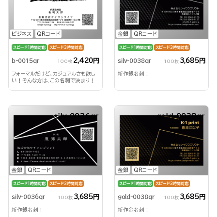
ビジネス
QRコード
金銀
QRコード
スピード1時間対応
スピード3時間対応
スピード1時間対応
スピード3時間対応
2,420円
3,685円
b-0015qr
silv-0038qr
100枚
100枚
フォーマルだけど、カジュアルさも欲し
新作銀名刺！
い！そんな方は、この名刺で決まり！
silv-0036qr
gold-0038qr
金銀
QRコード
金銀
QRコード
スピード1時間対応
スピード3時間対応
スピード1時間対応
スピード3時間対応
3,685円
3,685円
silv-0036qr
gold-0038qr
100枚
100枚
新作銀名刺！
新作金名刺！