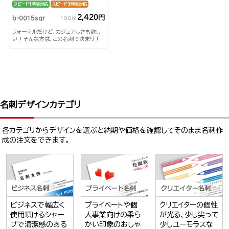
スピード1時間対応
スピード3時間対応
2,420円
b-0015sqr
100枚
フォーマルだけど、カジュアルさも欲し
い！そんな方は、この名刺で決まり！
名刺デザインカテゴリ
各カテゴリからデザインを選ぶと納期や価格を確認してそのまま名刺作
成の注文をできます。
ビジネスで幅広く
プライベートや個
クリエイターの個性
使用頂けるシャー
人事業向けの柔ら
が光る、少し尖って
プで清潔感のある
かい印象のおしゃ
少しユーモラスな