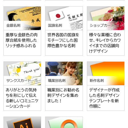
重厚な金銀色の肉
世界各国の国旗を
様々な業種に合わ
厚台紙を使用した
モチーフにした国
せ、キレイからカワ
リッチ感あふれる
際色豊かな名刺
イイまでの店舗向
けデザイン
ありがとうの気持
職業別にお勧め名
デザイナーが作成
ちを形にして伝え
刺デザインを集め
した名刺デザイン
る新しいコミュニケ
ました！
テンプレートを新
ーションカード
作順に