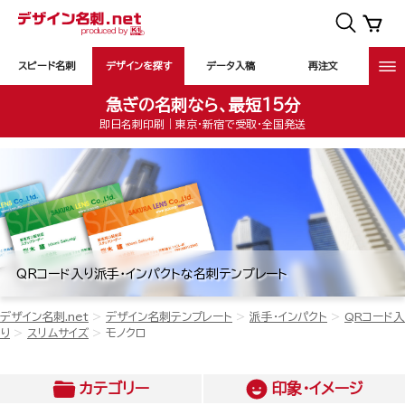
スピード名刺
デザインを探す
データ入稿
再注文
急ぎの名刺なら、最短15分
即日名刺印刷｜東京・新宿で受取・全国発送
QRコード入り派手・インパクトな名刺テンプレート
デザイン名刺.net
デザイン名刺テンプレート
派手・インパクト
QRコード入
り
スリムサイズ
モノクロ
カテゴリー
印象・イメージ