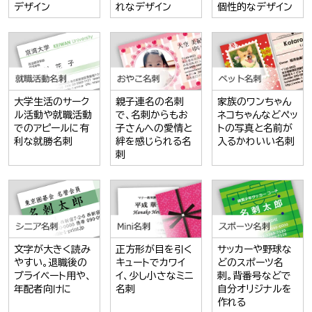
デザイン
れなデザイン
個性的なデザイン
大学生活のサーク
親子連名の名刺
家族のワンちゃん
ル活動や就職活動
で、名刺からもお
ネコちゃんなどペッ
でのアピールに有
子さんへの愛情と
トの写真と名前が
利な就勝名刺
絆を感じられる名
入るかわいい名刺
刺
文字が大きく読み
正方形が目を引く
サッカーや野球な
やすい。退職後の
キュートでカワイ
どのスポーツ名
プライベート用や、
イ、少し小さなミニ
刺。背番号などで
年配者向けに
名刺
自分オリジナルを
作れる