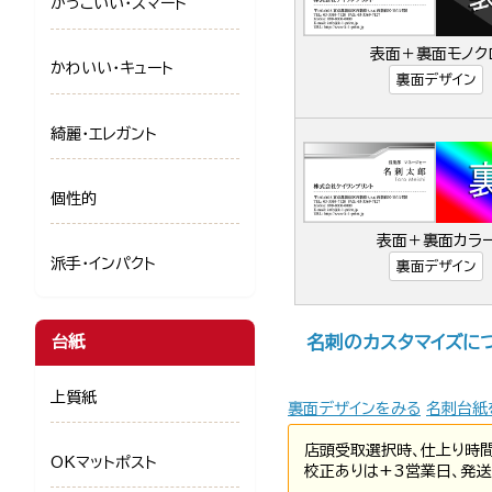
かっこいい・スマート
表面＋裏面モノク
かわいい・キュート
裏面デザイン
綺麗・エレガント
個性的
表面＋裏面カラ
派手・インパクト
裏面デザイン
名刺のカスタマイズに
台紙
上質紙
裏面デザインをみる
名刺台紙
店頭受取選択時、仕上り時
OKマットポスト
校正ありは+3営業日、発送