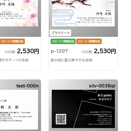
プライベート
スピード3時間対応
スピード1時間対応
スピード3時間対応
2,530円
2,530円
p-1207
100枚
100枚
開がモチーフの名刺
桜の枝と雲の爽やかな名刺
test-000n
silv-0038qr