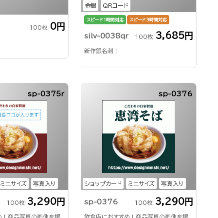
金銀
QRコード
スピード1時間対応
スピード3時間対応
0円
100枚
3,685円
silv-0038qr
100枚
新作銀名刺！
sp-0375r
sp-0376
ミニサイズ
写真入り
ショップカード
ミニサイズ
写真入り
3,290円
3,290円
sp-0376
100枚
100枚
め！商品写真の画像を掲
飲食店におすすめ！商品写真の画像を掲