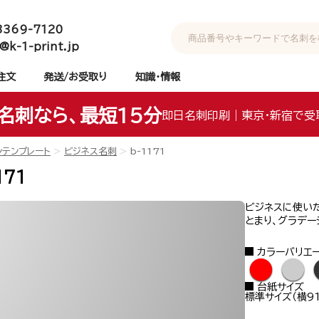
3369-7120
@k-1-print.jp
注文
発送/お受取り
知識・情報
名刺なら、最短15分
即日名刺印刷｜東京・新宿で受
ンテンプレート
ビジネス名刺
b-1171
171
ビジネスに使い
とまり、グラデー
カラーバリエ
●
●
台紙サイズ
標準サイズ（横91