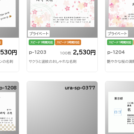
プライベート
プライベート
応
スピード1時間対応
スピード3時間対応
スピード1時間対応
,530円
2,530円
p-1203
p-1204
100枚
ンの名刺
サクラと波紋のおしゃれな名刺
艶やかな桜の満
p-1208
ura-sp-0377