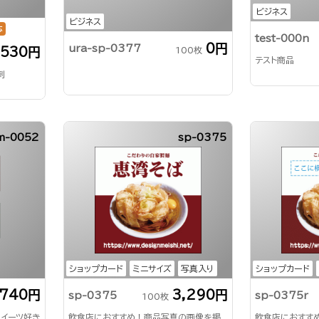
ビジネス
ビジネス
応
test-000n
0円
ura-sp-0377
100枚
,530円
テスト商品
刺
m-0052
sp-0375
ショップカード
ミニサイズ
写真入り
ショップカード
,740円
3,290円
sp-0375
sp-0375r
100枚
スイーツ好き
飲食店におすすめ！商品写真の画像を掲
飲食店におすす